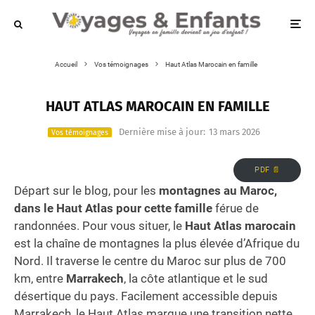
Accueil
Vos témoignages
Haut Atlas Marocain en famille
HAUT ATLAS MAROCAIN EN FAMILLE
Dernière mise à jour:
13 mars 2026
Vos témoignages
PDF 📄
Départ sur le blog, pour les
montagnes au Maroc,
dans le Haut Atlas pour cette famille
férue de
randonnées. Pour vous situer, le
Haut Atlas marocain
est la chaîne de montagnes la plus élevée d’Afrique du
Nord. Il traverse le centre du Maroc sur plus de 700
km, entre
Marrakech
, la côte atlantique et le sud
désertique du pays. Facilement accessible depuis
Marrakech, le Haut Atlas marque une transition nette