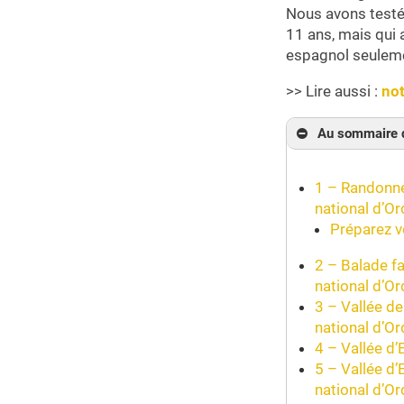
Nous avons test
11 ans, mais qui 
espagnol seulem
>> Lire aussi :
not
Au sommaire d
1 – Randonné
national d’O
Préparez v
2 – Balade f
national d’O
3 – Vallée de
national d’O
4 – Vallée d’
5 – Vallée d
national d’O