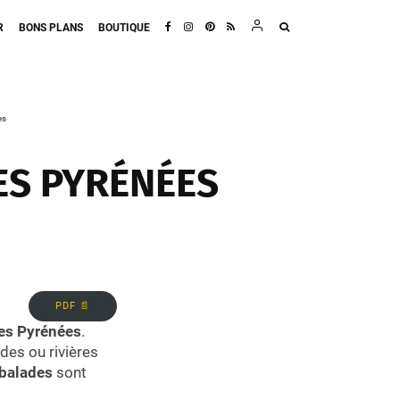
R
BONS PLANS
BOUTIQUE
es
ES PYRÉNÉES
PDF 📄
les Pyrénées
.
des ou rivières
 balades
sont