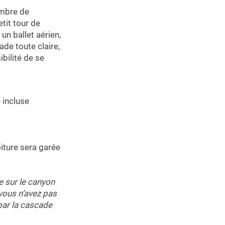
ombre de
tit tour de
n ballet aérien,
ade toute claire,
ibilité de se
 incluse
oiture sera garée
e sur le canyon
 vous n’avez pas
par la cascade