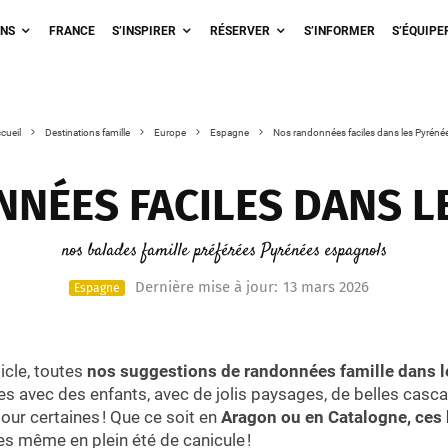
ONS
FRANCE
S’INSPIRER
RÉSERVER
S’INFORMER
S’ÉQUIPE
cueil
Destinations famille
Europe
Espagne
Nos randonnées faciles dans les Pyréné
NÉES FACILES DANS L
nos balades famille préférées Pyrénées espagnols
Dernière mise à jour:
13 mars 2026
Espagne
icle, toutes
nos suggestions de randonnées famille dans 
tes avec des enfants, avec de jolis paysages, de belles casca
our certaines ! Que ce soit en
Aragon ou en Catalogne, ces
s même en plein été de canicule !