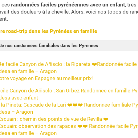
é ces
randonnées faciles pyrénéennes avec un enfant
, trè
avait des douleurs à la cheville. Alors, voici nos topos de r
ent.
re road-trip dans les Pyrénées en famille
e nos randonnées familiales dans les Pyrénées
e facile Canyon de Añisclo : la Ripareta ❤️Randonnée facil
rdesa en famille – Aragon
otre voyage en Espagne au meilleur prix!
acile Canyon de Añisclo : San Urbez Randonnée en famille Py
rdesa avec enfant
 la Pineta: Cascade de la Lari ❤️❤️❤️ Randonnée familiale P
rdesa – Aragon
Escuain : chemin des points de vue de Revilla ❤️
’Escuain: observation des rapaces ❤️❤️ Randonnée facile Py
rdesa en famille – Aragon