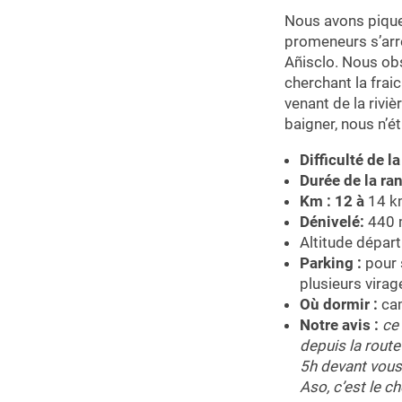
Nous avons pique
promeneurs s’arrê
Añisclo. Nous obs
cherchant la frai
venant de la riviè
baigner, nous n’ét
Difficulté de l
Durée de la ra
Km : 12 à
14 k
Dénivelé:
440 m
Altitude dépar
Parking :
pour 
plusieurs virag
Où dormir :
cam
Notre avis :
ce
depuis la route
5h devant vous
Aso, c’est le 