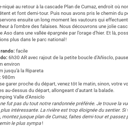
-niqué au retour à la cascade Plan de Cumaz, endroit où n
tent et font demi-tour. Puis nous avons pris le chemin du pe
ervons ensuite un long moment les vautours qui effectuent u
cheur à l’ombre des falaises. Nous découvrons une jolie casc
re Aso dans une vallée épargnée par l’orage d’hier. Et là, poss
ions plus dans le parc national !
a rando:
facile
ndo:
6h30 AR avec rajout de la petite boucle d’Añisclo, pause
m environ
 jusqu’à la Ripareta
t: 980m
se garer proche du départ, venez tôt le matin, sinon, votre v
es au-dessus du départ, allongeant d’autant la balade.
ping Valle d’Ansiclo
 ne fut pas du tout notre randonnée préférée. Je trouve la vu
 plus intéressante. La rivière est trop éloignée du sentier. Si
, montez jusque plan de Cumaz, faites demi-tour et passez 
chemin le plus sympa
!