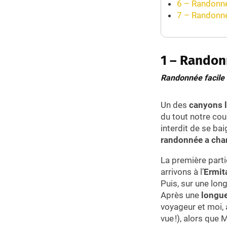
6 – Randonné
7 – Randonné
1 – Randonn
Randonnée facile
Un des
canyons l
du tout notre cou
interdit de se ba
randonnée a chan
La première part
arrivons à l’
Ermit
Puis, sur une lon
Après une
longue
voyageur et moi, a
vue !), alors que 