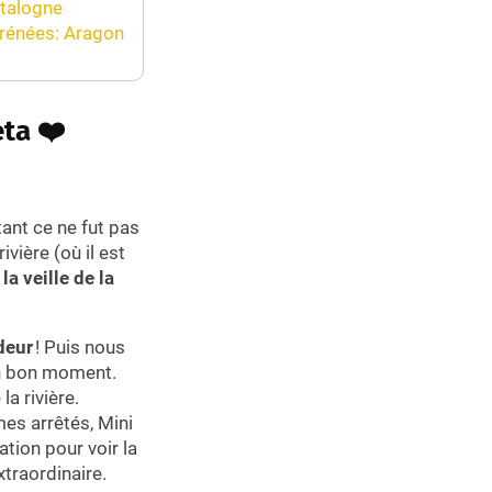
atalogne
yrénées: Aragon
eta ❤️
tant ce ne fut pas
vière (où il est
la veille de la
deur
! Puis nous
n bon moment.
la rivière.
s arrêtés, Mini
ation pour voir la
xtraordinaire.