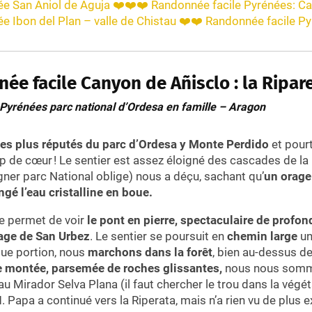
e San Aniol de Aguja ❤️❤️❤️ Randonnée facile Pyrénées: C
e Ibon del Plan – valle de Chistau ❤️❤️ Randonnée facile P
ée facile Canyon de Añisclo : la Ripar
Pyrénées parc national d’Ordesa en famille – Aragon
es plus réputés du parc d’Ordesa y Monte Perdido
et pour
p de cœur ! Le sentier est assez éloigné des cascades de la ri
igner parc National oblige) nous a déçu, sachant qu’
un orage 
gé l’eau cristalline en boue.
ie permet de voir
le pont en pierre, spectaculaire de profon
age de San Urbez
. Le sentier se poursuit en
chemin large
u
gue portion, nous
marchons dans la forêt
, bien au-dessus de 
 montée, parsemée de roches glissantes,
nous nous somme
u Mirador Selva Plana (il faut chercher le trou dans la végét
M. Papa a continué vers la Riperata, mais n’a rien vu de plus e