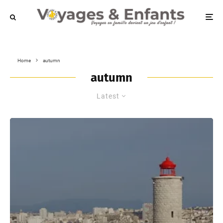
Home
autumn
autumn
Latest