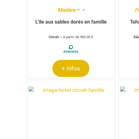
Madère
–
–
F
L’île aux sables dorés en famille
Toh
Circuit
– A partir de 960.00 €
Séj
+ Infos