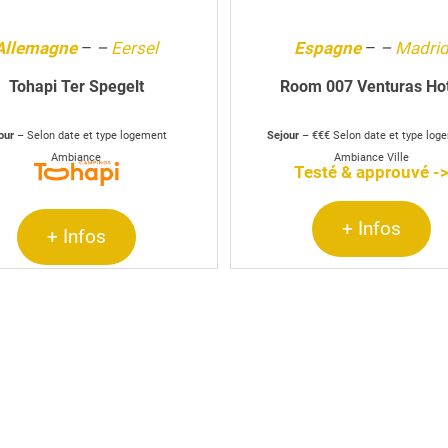
Allemagne
–
–
Eersel
Espagne
–
–
Madri
Tohapi Ter Spegelt
Room 007 Venturas Hot
our
– Selon date et type logement
Sejour
– €€€ Selon date et type lo
Ambiance
Ambiance Ville
Testé & approuvé -
+ Infos
+ Infos