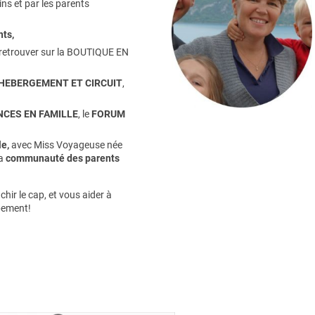
ns et par les parents
nts
,
retrouver sur la
BOUTIQUE EN
HEBERGEMENT ET CIRCUIT
,
CES EN FAMILLE
, le
FORUM
e,
avec Miss Voyageuse née
la
communauté des parents
hir le cap, et vous aider à
pement!