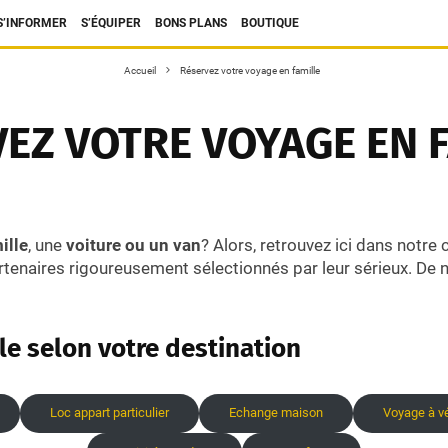
S’INFORMER
S’ÉQUIPER
BONS PLANS
BOUTIQUE
Accueil
Réservez votre voyage en famille
EZ VOTRE VOYAGE EN 
ille
, une
voiture ou un van
? Alors, retrouvez ici dans notre
artenaires rigoureusement sélectionnés par leur sérieux. D
le selon votre destination
Loc appart particulier
Echange maison
Voyage à v