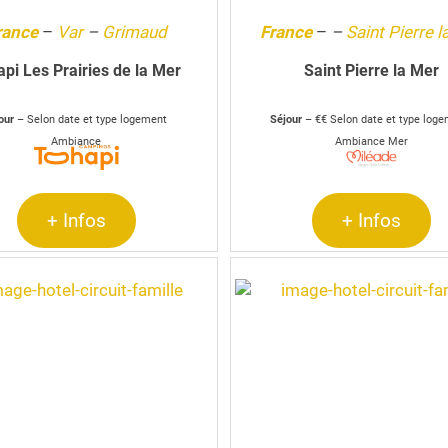
rance
–
Var
–
Grimaud
France
–
–
Saint Pierre l
api Les Prairies de la Mer
Saint Pierre la Mer
our
– Selon date et type logement
Séjour
– €€ Selon date et type log
Ambiance
Ambiance Mer
+ Infos
+ Infos