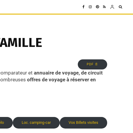
FAMILLE
PDF 📄
 comparateur et
annuaire de voyage, de circuit
e nombreuses
offres de voyage à réserver en
élo
Loc. camping-car
Vos Billets visites