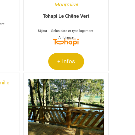
Montmiral
Tohapi Le Chêne Vert
ment
Séjour
– Selon date et type logement
>
Ambiance
+ Infos