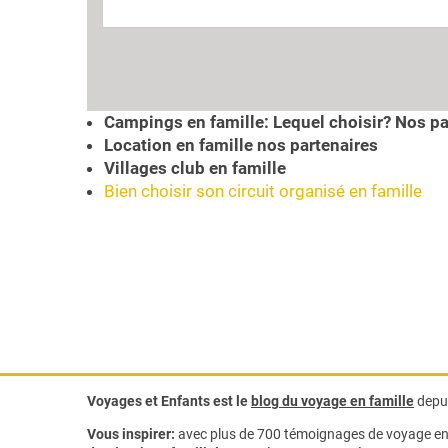
e
Votre prochaine destination?
c
h
e
r
Campings en famille: Lequel choisir? Nos pa
c
Location en famille nos partenaires
h
Villages club en famille
e
Bien choisir son circuit organisé en famille
p
a
y
s
a
n
n
u
a
i
Voyages et Enfants est le
blog du voyage en famille
depui
r
Vous inspirer:
avec plus de 700 témoignages de
voyage en 
e