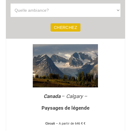
A
g
e
n
CHERCHEZ
c
e
Canada
–
Calgary –
Paysages de légende
Circuit
– A partir de 646 € €