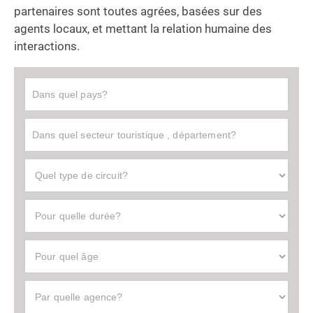
partenaires sont toutes agrées, basées sur des
agents locaux, et mettant la relation humaine des
interactions.
D
u
r
e
e