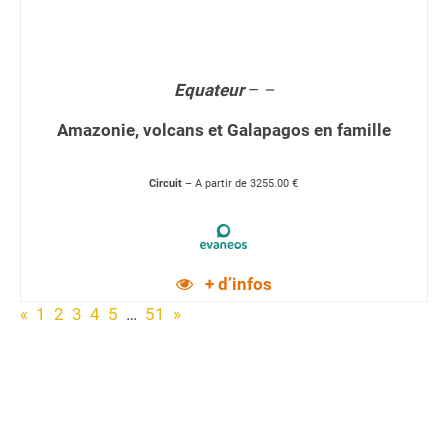
Equateur
–
–
Amazonie, volcans et Galapagos en famille
Circuit
– A partir de 3255.00 €
+ d’infos
«
1
2
3
4
5
…
51
»