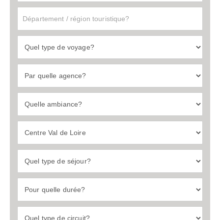
Type
Agence
Region
francaise
Choix
sejour
Duree