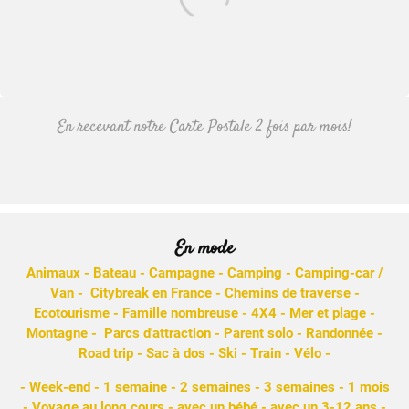
En recevant notre Carte Postale 2 fois par mois!
France
Annecy en famille: 15
raisons d’y aller
En mode
Animaux
-
Bateau
-
Campagne
-
Camping
-
Camping-car /
Van
-
Citybreak en France
-
Chemins de traverse
-
Ecotourisme
-
Famille nombreuse
- 4X4 -
Mer et plage
-
Montagne
-
Parcs d'attraction
-
Parent solo
-
Randonnée
-
Road trip
-
Sac à dos
-
Ski
-
Train
-
Vélo
-
-
Week-end
-
1 semaine
-
2 semaines
-
3 semaines
-
1 mois
-
Voyage au long cours
-
avec un bébé
-
avec un 3-12 ans
-