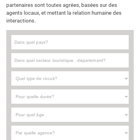
partenaires sont toutes agrées, basées sur des
agents locaux, et mettant la relation humaine des
interactions.
D
u
r
e
e