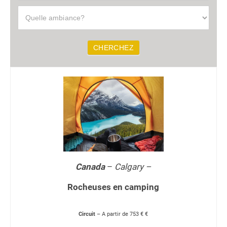
A
g
e
n
CHERCHEZ
c
e
Canada
–
Calgary –
Rocheuses en camping
Circuit
– A partir de 753 € €