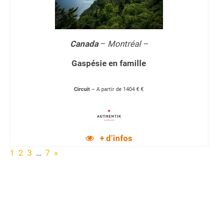
Canada
–
Montréal –
Gaspésie en famille
Circuit
– A partir de 1404 € €
+ d’infos
1
2
3
…
7
»