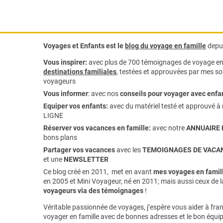
Voyages et Enfants est le
blog du voyage en famille
depui
Vous inspirer:
avec plus de 700 témoignages de
voyage en 
destinations familiales
, testées et approuvées par mes soi
voyageurs
Vous informer
:
avec nos
conseils pour voyager avec enfa
Equiper vos enfants:
avec du matériel testé et approuvé à 
LIGNE
Réserver vos vacances en famille:
avec notre
ANNUAIRE 
bons plans
Partager vos vacances
avec les
TEMOIGNAGES DE VACAN
et une
NEWSLETTER
Ce blog créé en 2011, met en avant
mes voyages en famill
en 2005 et Mini Voyageur, né en 2011; mais aussi ceux de 
voyageurs via des témoignages
!
Véritable passionnée de voyages, j’espère vous aider à franc
voyager en famille avec de bonnes adresses et le bon équi