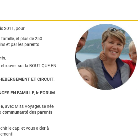
s 2011, pour
famille,
et plus de 250
ns et par les parents
nts
,
retrouver sur la
BOUTIQUE EN
HEBERGEMENT ET CIRCUIT
,
CES EN FAMILLE
, le
FORUM
e,
avec Miss Voyageuse née
la
communauté des parents
hir le cap, et vous aider à
pement!