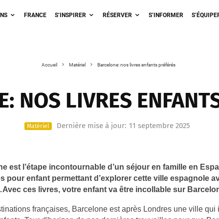
ONS
FRANCE
S’INSPIRER
RÉSERVER
S’INFORMER
S’ÉQUIPE
Accueil
Matériel
Barcelone: nos livres enfants préférés
: NOS LIVRES ENFANT
Dernière mise à jour:
11 septembre 2025
Matériel
 est l’étape incontournable d’un séjour en famille en Espa
res pour enfant permettant d’explorer cette ville espagnole a
vec ces livres, votre enfant va être incollable sur Barcelo
inations françaises, Barcelone est après Londres une ville qui i