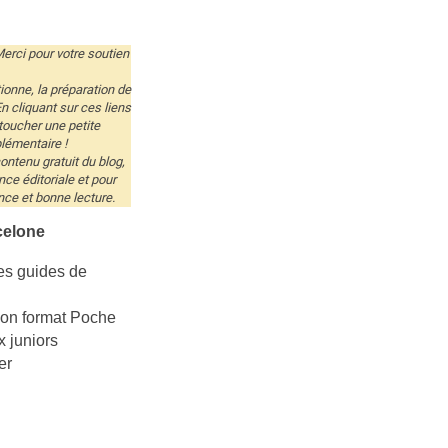
Merci pour votre soutien
tionne, la préparation de
n cliquant sur ces liens
toucher une petite
lémentaire !
ntenu gratuit du blog,
e éditoriale et pour
nce et bonne lecture.
celone
les guides de
son format Poche
x juniors
er