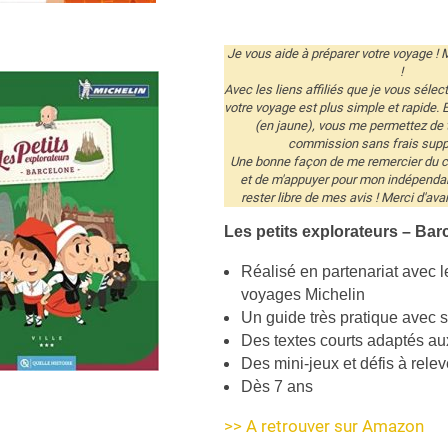
Je vous aide à préparer votre voyage ! 
!
Avec les liens affiliés que je vous sélec
votre voyage est plus simple et rapide. E
(en jaune), vous me permettez de 
commission sans frais supp
Une bonne façon de me remercier du co
et de m'appuyer pour mon indépendanc
rester libre de mes avis ! Merci d'ava
Les petits explorateurs – Bar
Réalisé en partenariat avec 
voyages Michelin
Un guide très pratique avec 
Des textes courts adaptés au
Des mini-jeux et défis à relev
Dès 7 ans
>> A retrouver sur Amazon