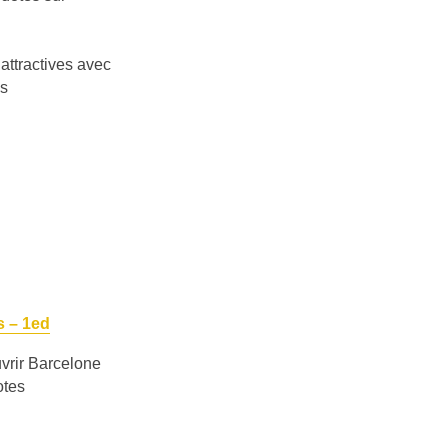
attractives avec
es
s – 1ed
vrir Barcelone
otes