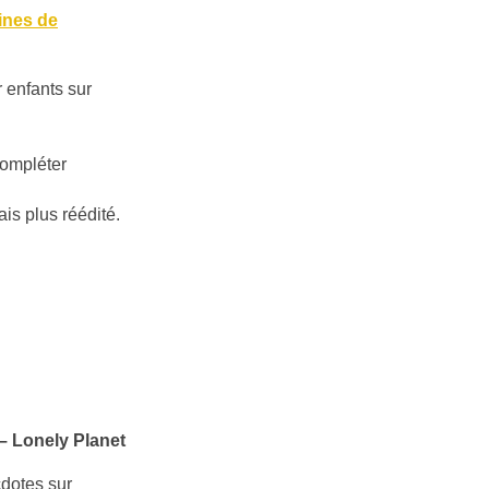
ines de
 enfants sur
compléter
ais plus réédité.
– Lonely Planet
cdotes sur