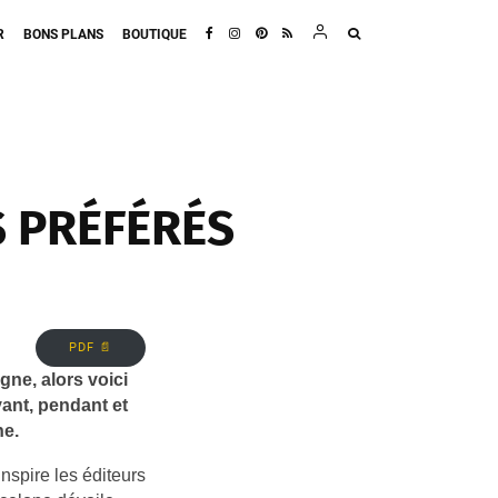
R
BONS PLANS
BOUTIQUE
S PRÉFÉRÉS
PDF 📄
gne, alors voici
vant, pendant et
ne.
nspire les éditeurs