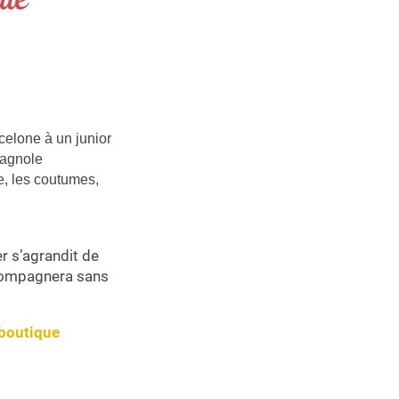
rcelone à un junior
pagnole
re, les coutumes,
r s’agrandit de
compagnera sans
 boutique