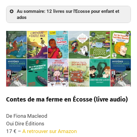
Au sommaire: 12 livres sur l'Ecosse pour enfant et
ados
Contes de ma ferme en Écosse (livre audio)
Au pays des porteurs de kilt (livre audio)
Le monstre du Loch Ness
Les mini-mondes : les Duchemin en Écosse
Bienvenue dans le Loch Ness bus
Hello, i am fiona from Scotland
Qui a vu le monstre du Loch Ness ?
Mystères dans les Highlands – 1er frissons
Sur les traces du Loch Ness Monster : Justin
Contes de ma ferme en Écosse (livre audio)
débrouille l’embrouille
Astrid Bromure – Comment lyophiliser le
monstre du Loch Ness
De Fiona Macleod
Valentin et les Scottish Secret Agents
Oui Dire Éditions
(progressivement bilingue en anglais)
17 € –
A retrouver sur Amazon