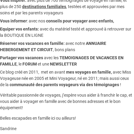
Vous inspirer:
avec plus de 700 témoignages de
voyage en famille,
et
plus de 250
destinations familiales
, testées et approuvées par mes
soins et par les parents voyageurs
Vous informer
:
avec nos
conseils pour voyager avec enfants
,
Equiper vos enfants:
avec du matériel testé et approuvé à retrouver sur
la
BOUTIQUE EN LIGNE
Réserver vos vacances en famille:
avec notre
ANNUAIRE
HEBERGEMENT ET CIRCUIT
, bons plans
Partager vos vacances
avec les
TEMOIGNAGES DE VACANCES EN
FAMILLE
, le
FORUM
et une
NEWSLETTER
Ce blog créé en 2011, met en avant
mes voyages en famille,
avec Miss
Voyageuse née en 2005 et Mini Voyageur, né en 2011; mais aussi ceux
de la
communauté des parents voyageurs via des témoignages
!
Véritable passionnée de voyages, j’espère vous aider à franchir le cap, et
vous aider à voyager en famille avec de bonnes adresses et le bon
équipement!
Belles escapades en famille ici ou ailleurs!
Sandrine