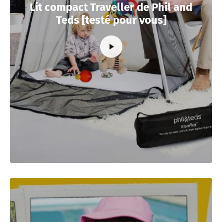
Lit compact Traveller de Phil and
Teds [testé pour vous]