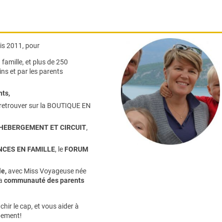
s 2011, pour
famille,
et plus de 250
ns et par les parents
nts
,
retrouver sur la
BOUTIQUE EN
HEBERGEMENT ET CIRCUIT
,
CES EN FAMILLE
, le
FORUM
e,
avec Miss Voyageuse née
la
communauté des parents
hir le cap, et vous aider à
pement!