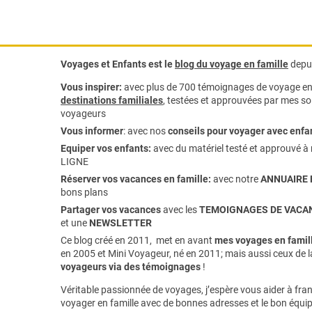
Voyages et Enfants est le
blog du voyage en famille
depui
Vous inspirer:
avec plus de 700 témoignages de
voyage en 
destinations familiales
, testées et approuvées par mes soi
voyageurs
Vous informer
:
avec nos
conseils pour voyager avec enfa
Equiper vos enfants:
avec du matériel testé et approuvé à 
LIGNE
Réserver vos vacances en famille:
avec notre
ANNUAIRE 
bons plans
Partager vos vacances
avec les
TEMOIGNAGES DE VACAN
et une
NEWSLETTER
Ce blog créé en 2011, met en avant
mes voyages en famill
en 2005 et Mini Voyageur, né en 2011; mais aussi ceux de 
voyageurs via des témoignages
!
Véritable passionnée de voyages, j’espère vous aider à franc
voyager en famille avec de bonnes adresses et le bon équi