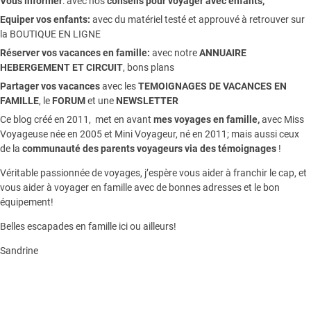
Vous informer
:
avec nos
conseils pour voyager avec enfants
,
Equiper vos enfants:
avec du matériel testé et approuvé à retrouver sur
la
BOUTIQUE EN LIGNE
Réserver vos vacances en famille:
avec notre
ANNUAIRE
HEBERGEMENT ET CIRCUIT
, bons plans
Partager vos vacances
avec les
TEMOIGNAGES DE VACANCES EN
FAMILLE
, le
FORUM
et une
NEWSLETTER
Ce blog créé en 2011, met en avant
mes voyages en famille,
avec Miss
Voyageuse née en 2005 et Mini Voyageur, né en 2011; mais aussi ceux
de la
communauté des parents voyageurs via des témoignages
!
Véritable passionnée de voyages, j’espère vous aider à franchir le cap, et
vous aider à voyager en famille avec de bonnes adresses et le bon
équipement!
Belles escapades en famille ici ou ailleurs!
Sandrine