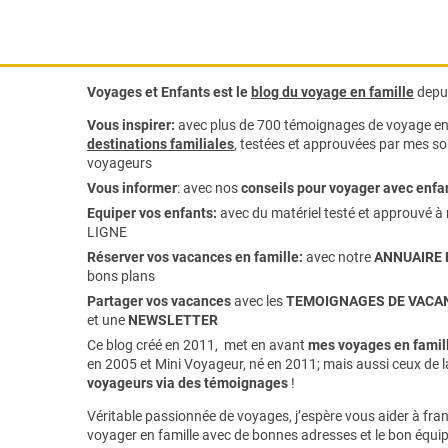
Voyages et Enfants est le
blog du voyage en famille
depui
Vous inspirer:
avec plus de 700 témoignages de
voyage en 
destinations familiales
, testées et approuvées par mes soi
voyageurs
Vous informer
:
avec nos
conseils pour voyager avec enfa
Equiper vos enfants:
avec du matériel testé et approuvé à 
LIGNE
Réserver vos vacances en famille:
avec notre
ANNUAIRE 
bons plans
Partager vos vacances
avec les
TEMOIGNAGES DE VACAN
et une
NEWSLETTER
Ce blog créé en 2011, met en avant
mes voyages en famill
en 2005 et Mini Voyageur, né en 2011; mais aussi ceux de 
voyageurs via des témoignages
!
Véritable passionnée de voyages, j’espère vous aider à franc
voyager en famille avec de bonnes adresses et le bon équi