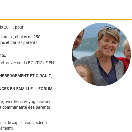
s 2011, pour
famille,
et plus de 250
ns et par les parents
nts
,
retrouver sur la
BOUTIQUE EN
HEBERGEMENT ET CIRCUIT
,
CES EN FAMILLE
, le
FORUM
e,
avec Miss Voyageuse née
la
communauté des parents
hir le cap, et vous aider à
pement!