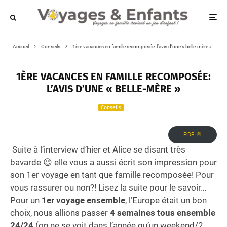
Accueil
Conseils
1ère vacances en famille recomposée: l’avis d’une « belle-mère »
1ÈRE VACANCES EN FAMILLE RECOMPOSÉE:
L’AVIS D’UNE « BELLE-MÈRE »
Conseils
PDF 📄
Suite à l’interview d’hier et Alice se disant très
bavarde 😉 elle vous a aussi écrit son impression pour
son 1er voyage en tant que famille recomposée! Pour
vous rassurer ou non?! Lisez la suite pour le savoir…
Pour un
1er voyage ensemble
, l’Europe était un bon
choix, nous allions passer
4 semaines tous ensemble
24/24
(on ne se voit dans l’année qu’un weekend/2