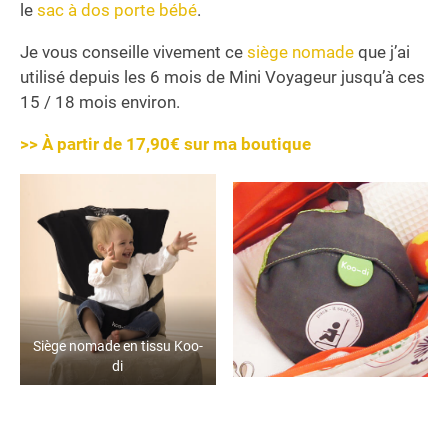
le
sac à dos porte bébé
.
Je vous conseille vivement ce
siège nomade
que j’ai
utilisé depuis les 6 mois de Mini Voyageur jusqu’à ces
15 / 18 mois environ.
>> À partir de 17,90€ sur ma boutique
Siège nomade en tissu Koo-
di