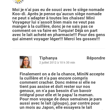
Moi je n’ai pas eu de souci avec le siège nomade
Koo-di. Après je pense qu’aucun siège nomade
ne peut s’adapter à toutes les chaises! Mini
Voyageur lui s’assoit bien mais ne veut pas
manger à la cuillère, donc je ne sais pas ce
comment on va faire en Turquie! Déjà on part
avec le lait acheté en pharmacie!!! Pour des gens
qui aiment voyager léger!!! Merci les gosses!!!
Tiphanya
Répondre
2 juillet 2012 à 10 h 30 min
Finalement on a de la chance, MiniN accepte
la cuillère et n’a pas encore compris
comment cracher. Donc même si elle ne
tient pas assise et doit rester sur nos
genoux, on n’a pas besoin d’un bavoir
intégral pour elle et le papa/ la maman.
Pour mon voyage de deux semaines je pars
aussi avec le lait (gloups), par contre pour
un mois au Japon, elle essayera le lait