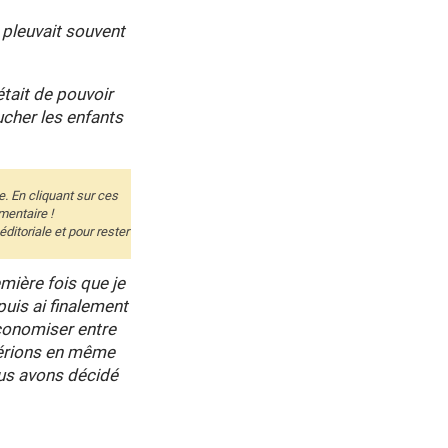
 pleuvait souvent
 était de pouvoir
ucher les enfants
e. En cliquant sur ces
mentaire !
itoriale et pour rester
mière fois que je
puis ai finalement
économiser entre
gérions en même
us avons décidé