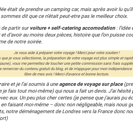
ée était de prendre un camping car, mais après avoir lu qu’il
sommes dit que ce n’était peut-etre pas le meilleur choix.
de partir sur
voiture + self-catering accomodation
: l’idée
 et d’avoir au moins deux pièces, histoire que l’on puisse co
me de notre soirée.
Je vous aide à préparer votre voyage ! Merci pour votre soutien !
és que je vous sélectionne, la préparation de votre voyage est plus simple et rapid
 jaune), vous me permettez de toucher une petite commission sans frais supplé
remercier du contenu gratuit du blog, et de m'appuyer pour mon indépendance éd
libre de mes avis ! Merci d'avance et bonne lecture.
raire et je l’ai soumis à une
agence de voyage sur place
(pre
e je fais tout moi-même) qui nous a fait un devis. J’ai hésité 
avec eux. Un peu plus cher certes (je pense que j’aurais pu 
 en faisant moi-même – donc non négligeable, mais nous 
s, notre déménagement de Londres vers la France donc no
ort)