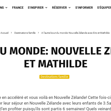
ONS
FRANCE
S’INSPIRER
RÉSERVER
S’INFORMER
S’ÉQUIPE
Accueil
Destinations famille
A l’autre bout du monde: Nouvelle Zélande avec Eric et Mathilde
DU MONDE: NOUVELLE Z
ET MATHILDE
Destinations famille
en accéléré et vous voilà en Nouvelle Zélande! Cette fois-ci,
r leur séjour en Nouvelle Zélande avec leurs enfants de 3.5an
d’en profiter puisqu’ils sont partis 6 semaines! Quels veinar