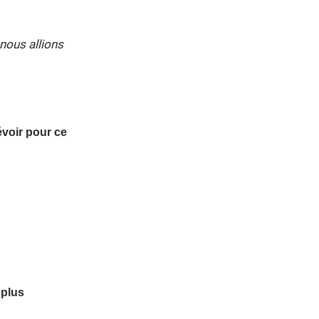
nous allions
évoir pour ce
 plus