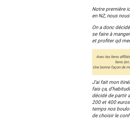
Notre première id
en NZ, nous nous 
On a donc décidé 
se faire à manger
et profiter qd me
Avec les liens affili
liens (en
Une bonne façon de me 
J’ai fait mon itiné
fais ça, d’habitud
décidé de partir 
200 et 400 euros
temps nos boulot
de choisir le conf