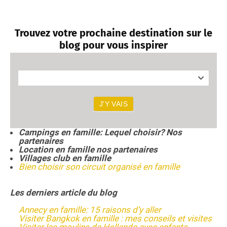
Trouvez votre prochaine destination sur le
blog pour vous inspirer
R
e
Votre prochaine destination?
c
h
e
J'Y VAIS
r
c
h
Campings en famille: Lequel choisir? Nos
e
partenaires
p
Location en famille nos partenaires
a
Villages club en famille
y
Bien choisir son circuit organisé en famille
s
a
n
Les derniers article du blog
n
u
Annecy en famille: 15 raisons d’y aller
a
Visiter Bangkok en famille : mes conseils et visites
i