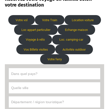
votre destination
Votre vol
Votre Train
Location voiture
Loc appart particulier
Echange maison
Voyage à vélo
Loc. camping-car
Vos Billets visites
Activités outdoor
Votre ferry