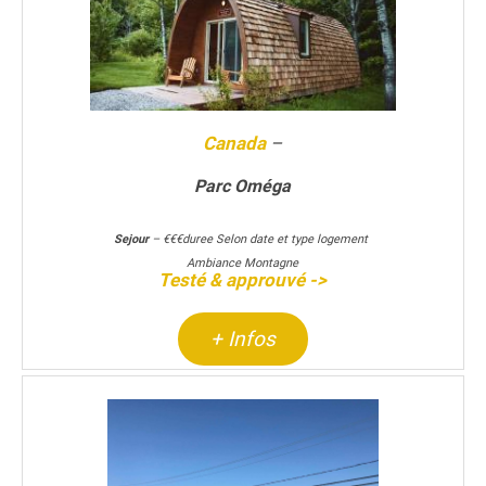
Canada
–
Parc Oméga
Sejour
– €€€duree Selon date et type logement
Ambiance Montagne
Testé & approuvé ->
+ Infos