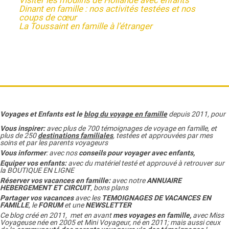
Visiter les moulins de Hollande avec enfants
r
Dinant en famille : nos activités testées et nos
e
coups de cœur
La Toussaint en famille à l’étranger
Voyages et Enfants est le
blog du voyage en famille
depuis 2011, pour
Vous inspirer:
avec plus de 700 témoignages de
voyage en famille,
et
plus de 250
destinations familiales
, testées et approuvées par mes
soins et par les parents voyageurs
Vous informer
:
avec nos
conseils pour voyager avec enfants
,
Equiper vos enfants:
avec du matériel testé et approuvé à retrouver sur
la
BOUTIQUE EN LIGNE
Réserver vos vacances en famille:
avec notre
ANNUAIRE
HEBERGEMENT ET CIRCUIT
, bons plans
Partager vos vacances
avec les
TEMOIGNAGES DE VACANCES EN
FAMILLE
, le
FORUM
et une
NEWSLETTER
Ce blog créé en 2011, met en avant
mes voyages en famille,
avec Miss
Voyageuse née en 2005 et Mini Voyageur, né en 2011; mais aussi ceux