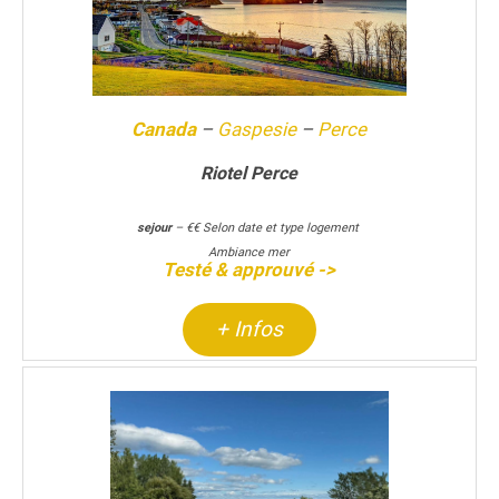
Canada
–
Gaspesie
–
Perce
Riotel Perce
sejour
– €€ Selon date et type logement
Ambiance mer
Testé & approuvé ->
+ Infos