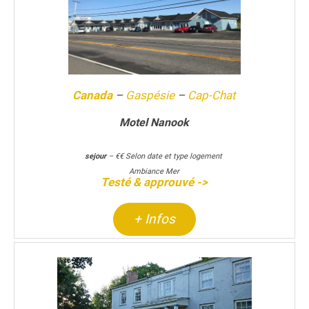
Canada
–
Gaspésie
–
Cap-Chat
Motel Nanook
sejour
– €€ Selon date et type logement
Ambiance Mer
Testé & approuvé ->
+ Infos