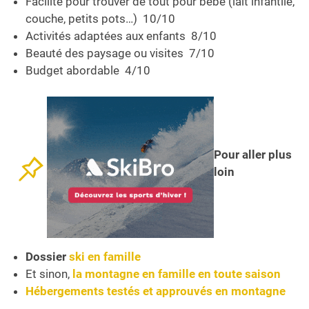
Facilité pour trouver de tout pour bébé (lait infantile,
couche, petits pots…) 10/10
Activités adaptées aux enfants 8/10
Beauté des paysage ou visites 7/10
Budget abordable 4/10
Pour aller plus
loin
Dossier
ski en famille
Et sinon,
la montagne en famille en toute saison
Hébergements testés et approuvés en montagne