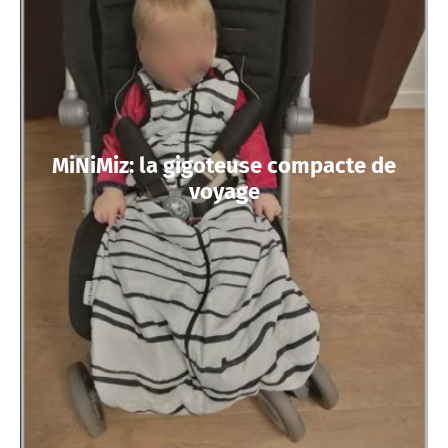
MiNiMiz: la gigoteuse compacte de
voyage