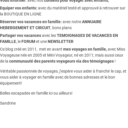
Vous informer
:
avec nos
conseils pour voyager avec enfants
,
Equiper vos enfants:
avec du matériel testé et approuvé à retrouver sur
la
BOUTIQUE EN LIGNE
Réserver vos vacances en famille:
avec notre
ANNUAIRE
HEBERGEMENT ET CIRCUIT
, bons plans
Partager vos vacances
avec les
TEMOIGNAGES DE VACANCES EN
FAMILLE
, le
FORUM
et une
NEWSLETTER
Ce blog créé en 2011, met en avant
mes voyages en famille,
avec Miss
Voyageuse née en 2005 et Mini Voyageur, né en 2011; mais aussi ceux
de la
communauté des parents voyageurs via des témoignages
!
Véritable passionnée de voyages, j’espère vous aider à franchir le cap, et
vous aider à voyager en famille avec de bonnes adresses et le bon
équipement!
Belles escapades en famille ici ou ailleurs!
Sandrine