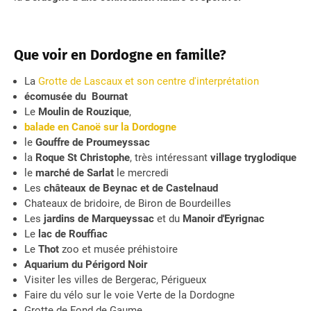
Que voir en Dordogne en famille?
La
Grotte de Lascaux et son centre d'interprétation
écomusée du Bournat
Le
Moulin de Rouzique
,
balade en Canoë sur la Dordogne
le
Gouffre de Proumeyssac
la
Roque St Christophe
, très intéressant
village tryglodique
le
marché de Sarlat
le mercredi
Les
châteaux de Beynac et de Castelnaud
Chateaux de bridoire, de Biron de Bourdeilles
Les
jardins de Marqueyssac
et du
Manoir d'Eyrignac
Le
lac de Rouffiac
Le
Thot
zoo et musée préhistoire
Aquarium du Périgord Noir
Visiter les villes de Bergerac, Périgueux
Faire du vélo sur le voie Verte de la Dordogne
Grotte de Fond de Gaume