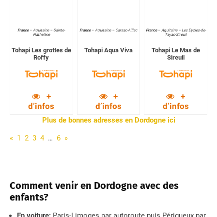
France
–
Aquitaine – Sainte-
France
–
Aquitaine – Carsac-Aillac
France
–
Aquitaine – Les Eyzies-de-
Nathalène
Tayac-Sireuil
Tohapi Les grottes de
Tohapi Aqua Viva
Tohapi Le Mas de
Roffy
Sireuil
+
+
+
d’infos
d’infos
d’infos
Plus de bonnes adresses en Dordogne ici
«
1
2
3
4
…
6
»
Comment venir en Dordogne avec des
enfants?
En voiture:
Paris-Limoges par autoroute puis Périgueux par