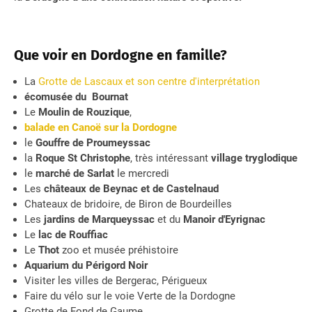
Que voir en Dordogne en famille?
La
Grotte de Lascaux et son centre d'interprétation
écomusée du Bournat
Le
Moulin de Rouzique
,
balade en Canoë sur la Dordogne
le
Gouffre de Proumeyssac
la
Roque St Christophe
, très intéressant
village tryglodique
le
marché de Sarlat
le mercredi
Les
châteaux de Beynac et de Castelnaud
Chateaux de bridoire, de Biron de Bourdeilles
Les
jardins de Marqueyssac
et du
Manoir d'Eyrignac
Le
lac de Rouffiac
Le
Thot
zoo et musée préhistoire
Aquarium du Périgord Noir
Visiter les villes de Bergerac, Périgueux
Faire du vélo sur le voie Verte de la Dordogne
Grotte de Fond de Gaume