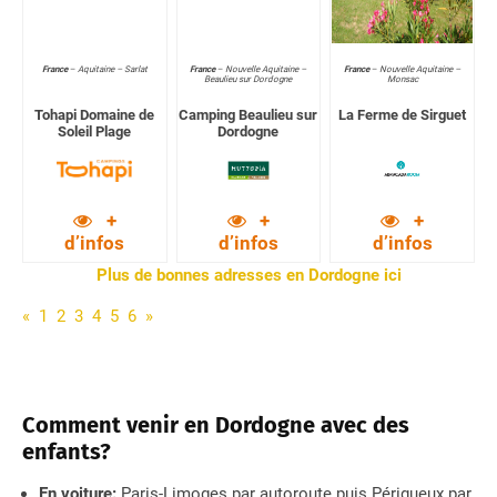
France
–
Aquitaine – Sarlat
France
–
Nouvelle Aquitaine –
France
–
Nouvelle Aquitaine –
Beaulieu sur Dordogne
Monsac
Tohapi Domaine de
Camping Beaulieu sur
La Ferme de Sirguet
Soleil Plage
Dordogne
+
+
+
d’infos
d’infos
d’infos
Plus de bonnes adresses en Dordogne ici
«
1
2
3
4
5
6
»
Comment venir en Dordogne avec des
enfants?
En voiture:
Paris-Limoges par autoroute puis Périgueux par