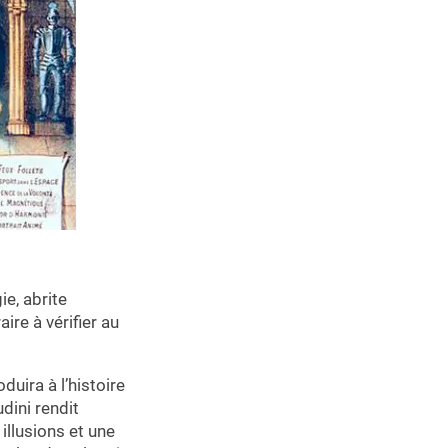
e, abrite
ire à vérifier au
duira à l’histoire
dini rendit
llusions et une