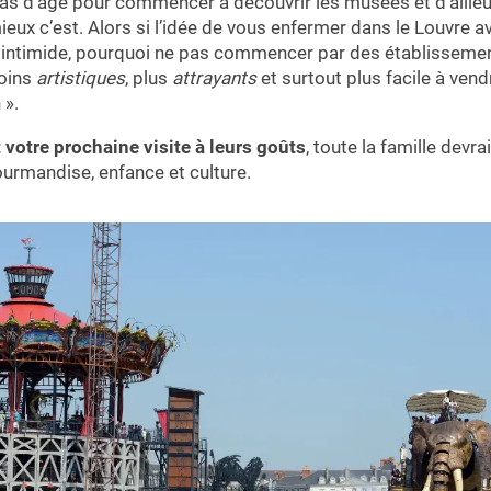
 pas d’âge pour commencer à découvrir les musées et d’ailleu
ux c’est. Alors si l’idée de vous enfermer dans le Louvre a
 intimide, pourquoi ne pas commencer par des établissemen
moins
artistiques
, plus
attrayants
et surtout plus facile à vend
 ».
 votre prochaine visite à leurs goûts
, toute la famille devr
urmandise, enfance et culture.