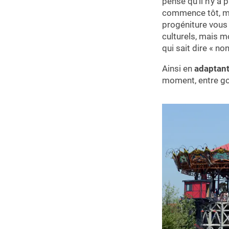
pense qu’il n’y a
commence tôt, mie
progéniture vous
culturels, mais 
qui sait dire « non
Ainsi en
adaptant
moment, entre go