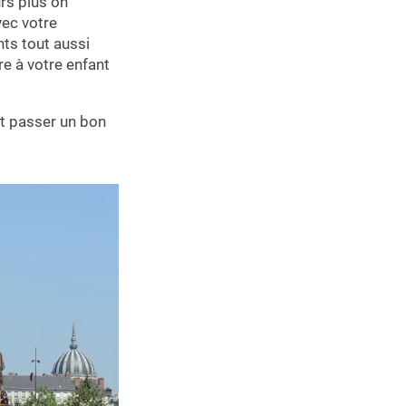
rs plus on
vec votre
ts tout aussi
re à votre enfant
ait passer un bon