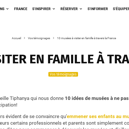
ONS
FRANCE
S’INSPIRER
RÉSERVER
S’INFORMER
S’ÉQUIPE
Accueil
Vos témoignages
10 musées à visiter en famille à travers la France
SITER EN FAMILLE À TR
Vos témoignages
ueille Tiphanya qui nous donne
10 idées de musées à ne pas 
cipation!
urs évident de se convaincre qu’
emmener ses enfants au mu
lleurs certains professionnels et parents sont simplement co