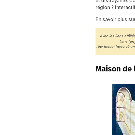
et distrayante. C
région ? Interacti
En savoir plus su
Avec les liens affili
liens (en
Une bonne façon de me 
Maison de l