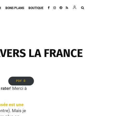
R
BONS PLANS
BOUTIQUE
AVERS LA FRANCE
PDF 📄
rater
! Merci à
sée est une
ntre). Mais je