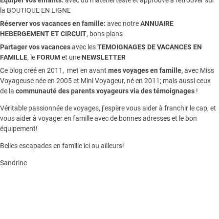
Equiper vos enfants:
avec du matériel testé et approuvé à retrouver sur
la
BOUTIQUE EN LIGNE
Réserver vos vacances en famille:
avec notre
ANNUAIRE
HEBERGEMENT ET CIRCUIT
, bons plans
Partager vos vacances
avec les
TEMOIGNAGES DE VACANCES EN
FAMILLE
, le
FORUM
et une
NEWSLETTER
Ce blog créé en 2011, met en avant
mes voyages en famille,
avec Miss
Voyageuse née en 2005 et Mini Voyageur, né en 2011; mais aussi ceux
de la
communauté des parents voyageurs via des témoignages
!
Véritable passionnée de voyages, j’espère vous aider à franchir le cap, et
vous aider à voyager en famille avec de bonnes adresses et le bon
équipement!
Belles escapades en famille ici ou ailleurs!
Sandrine