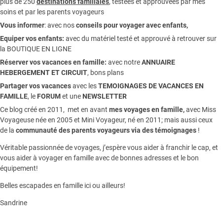
plus de 250
destinations familiales
, testées et approuvées par mes
soins et par les parents voyageurs
Vous informer
:
avec nos
conseils pour voyager avec enfants
,
Equiper vos enfants:
avec du matériel testé et approuvé à retrouver sur
la
BOUTIQUE EN LIGNE
Réserver vos vacances en famille:
avec notre
ANNUAIRE
HEBERGEMENT ET CIRCUIT
, bons plans
Partager vos vacances
avec les
TEMOIGNAGES DE VACANCES EN
FAMILLE
, le
FORUM
et une
NEWSLETTER
Ce blog créé en 2011, met en avant
mes voyages en famille,
avec Miss
Voyageuse née en 2005 et Mini Voyageur, né en 2011; mais aussi ceux
de la
communauté des parents voyageurs via des témoignages
!
Véritable passionnée de voyages, j’espère vous aider à franchir le cap, et
vous aider à voyager en famille avec de bonnes adresses et le bon
équipement!
Belles escapades en famille ici ou ailleurs!
Sandrine