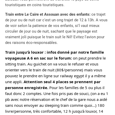
touristiques en coins touristiques.
Train entre Le Caire et Assouan avec des enfants:
ce trajet
de jour ou de nuit car c'est un ong trajet de 12 à 13h. A vous
de voir selon la patience de vos enfants, si'l vaut mieux
circuler de jour ou de nuit, sachant que le paysage est
vraiment joli puisque le train suit le Nil! Evitez l'avion pour
des raisons éco-responsables.
T
rain jusqu'à louxor :
infos donné par notre famille
voyageuse A 6 en sac sur le forum
:
on peut prendre le
sitting train. Au guichet on va vous le refuser et vous
orienter vers le train de nuit (80$/personne) mais vous
pouvez le prendre en ligne sur railway egypt il y a même
une appli.
Attention seul 4 places se prennent par
personne enregistrée.
Pour les familles de 5 ou plus il
faut donc 2 comptes. Une fois pris pas de souci, (on a eu 1
pb avec notre réservation et le chef de la gare nous a aidé
sans nous envoyer au sleeping train comme quoi...) 180
livre/personne, très confortable, 12 h jusqu'à louxor, 14