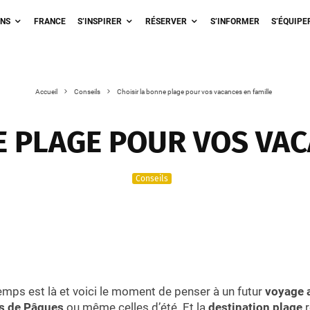
ONS
FRANCE
S’INSPIRER
RÉSERVER
S’INFORMER
S’ÉQUIPE
Accueil
Conseils
Choisir la bonne plage pour vos vacances en famille
E PLAGE POUR VOS VAC
Conseils
temps est là et voici le moment de penser à un futur
voyage 
s de Pâques
ou même celles d’été. Et la
destination plage
r