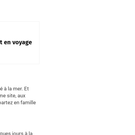
t en voyage
é à la mer. Et
me site, aux
artez en famille
ques jours à la