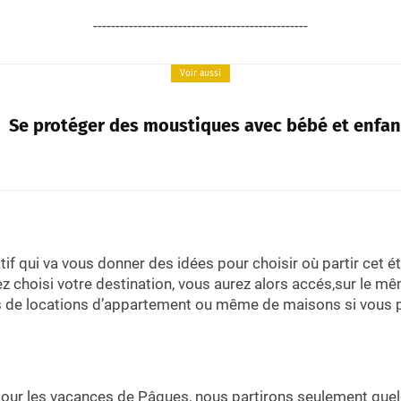
------------------------------------------------
Voir aussi
Se protéger des moustiques avec bébé et enfan
if qui va vous donner des idées pour choisir où partir cet ét
z choisi votre destination, vous aurez alors accés,sur le mê
es de locations d’appartement ou même de maisons si vous p
pour les vacances de Pâques, nous partirons seulement quel