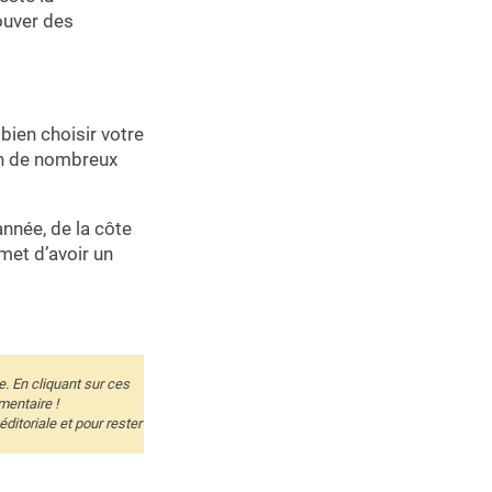
rouver des
bien choisir votre
ion de nombreux
nnée, de la côte
met d’avoir un
e. En cliquant sur ces
mentaire !
itoriale et pour rester