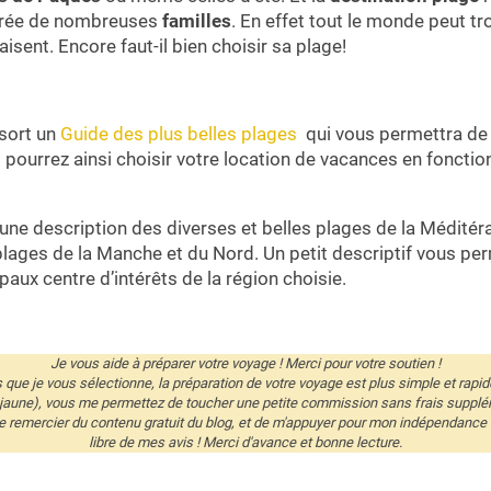
érée de nombreuses
familles
. En effet tout le monde peut t
laisent. Encore faut-il bien choisir sa plage!
 sort un
Guide des plus belles plages
qui vous permettra de 
 pourrez ainsi choisir votre location de vacances en fonct
une description des diverses et belles plages de la Méditéra
 plages de la Manche et du Nord. Un petit descriptif vous per
paux centre d’intérêts de la région choisie.
Je vous aide à préparer votre voyage ! Merci pour votre soutien !
és que je vous sélectionne, la préparation de votre voyage est plus simple et rapid
 jaune), vous me permettez de toucher une petite commission sans frais supplé
remercier du contenu gratuit du blog, et de m'appuyer pour mon indépendance éd
libre de mes avis ! Merci d'avance et bonne lecture.