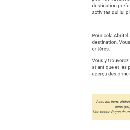
destination préf
activités qui lui p
Pour cela Abritel
destination. Vous
critères.
Vous y trouverez 
atlantique et les
aperçu des princi
Avec les liens affili
liens (en
Une bonne façon de me 