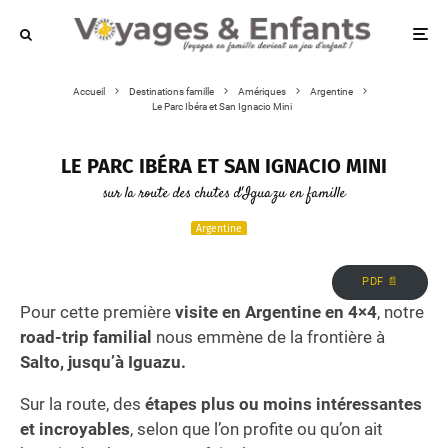
Accueil
Destinations famille
Amériques
Argentine
Le Parc Ibéra et San Ignacio Mini
LE PARC IBÉRA ET SAN IGNACIO MINI
sur la route des chutes d'Iguazu en famille
Argentine
PDF 📄
Pour cette première
visite en Argentine en 4×4
, notre
road-trip familial
nous emmène de la frontière à
Salto, jusqu’à Iguazu.
Sur la route, des
étapes plus ou moins intéressantes
et incroyables
, selon que l’on profite ou qu’on ait