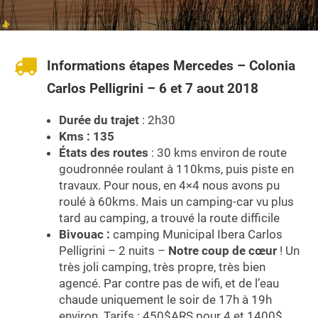
Informations étapes Mercedes – Colonia
Carlos Pelligrini – 6 et 7 aout 2018
Durée du trajet
: 2h30
Kms : 135
États des routes
: 30 kms environ de route
goudronnée roulant à 110kms, puis piste en
travaux. Pour nous, en 4×4 nous avons pu
roulé à 60kms. Mais un camping-car vu plus
tard au camping, a trouvé la route difficile
Bivouac :
camping Municipal Ibera Carlos
Pelligrini – 2 nuits –
Notre coup de cœur
! Un
très joli camping, très propre, très bien
agencé. Par contre pas de wifi, et de l’eau
chaude uniquement le soir de 17h à 19h
environ. Tarifs : 450$ARS pour 4 et 1400$