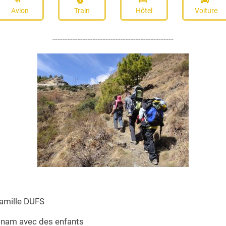
Avion
Train
Hôtel
Voiture
------------------------------------------------
famille DUFS