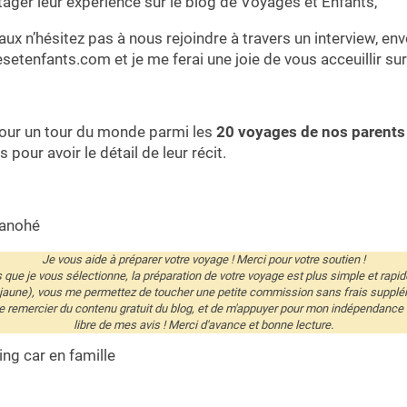
ager leur expérience sur le blog de Voyages et Enfants,
aux n’hésitez pas à nous rejoindre à travers un interview, en
setenfants.com
et je me ferai une joie de vous acceuillir sur
 pour un tour du monde parmi les
20 voyages de nos parents
s pour avoir le détail de leur récit.
Manohé
Je vous aide à préparer votre voyage ! Merci pour votre soutien !
és que je vous sélectionne, la préparation de votre voyage est plus simple et rapid
 jaune), vous me permettez de toucher une petite commission sans frais supplé
remercier du contenu gratuit du blog, et de m'appuyer pour mon indépendance éd
libre de mes avis ! Merci d'avance et bonne lecture.