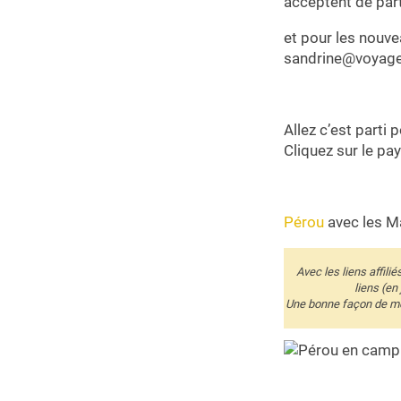
acceptent de part
et pour les nouve
sandrine@voyage
Allez c’est parti
Cliquez sur le pay
Pérou
avec les 
Avec les liens affili
liens (en
Une bonne façon de me 