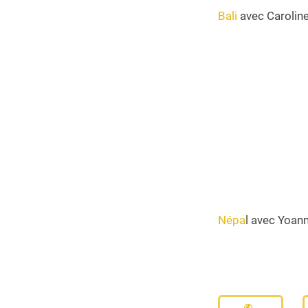
Bali
avec Carolin
Népa
l avec Yoan