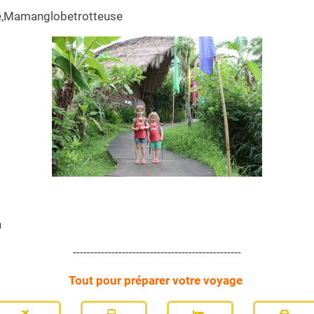
e,Mamanglobetrotteuse
n
------------------------------------------------
Tout pour préparer votre voyage