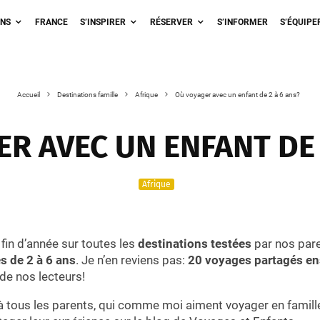
ONS
FRANCE
S’INSPIRER
RÉSERVER
S’INFORMER
S’ÉQUIPE
Accueil
Destinations famille
Afrique
Où voyager avec un enfant de 2 à 6 ans?
R AVEC UN ENFANT DE 
Afrique
 fin d’année sur toutes les
destinations testées
par nos pare
s de 2 à 6 ans
. Je n’en reviens pas:
20 voyages partagés e
r de nos lecteurs!
 tous les parents, qui comme moi aiment voyager en famille