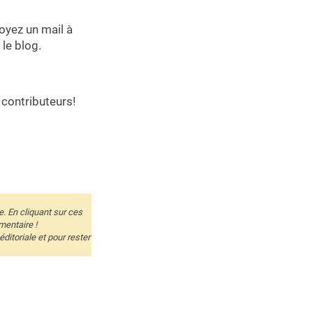
voyez un mail à
 le blog.
contributeurs!
e. En cliquant sur ces
mentaire !
itoriale et pour rester