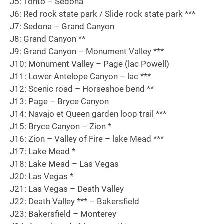
J5: Tonto – Sedona
J6: Red rock state park / Slide rock state park ***
J7: Sedona – Grand Canyon
J8: Grand Canyon **
J9: Grand Canyon – Monument Valley ***
J10: Monument Valley – Page (lac Powell)
J11: Lower Antelope Canyon – lac ***
J12: Scenic road – Horseshoe bend **
J13: Page – Bryce Canyon
J14: Navajo et Queen garden loop trail ***
J15: Bryce Canyon – Zion *
J16: Zion – Valley of Fire – lake Mead ***
J17: Lake Mead *
J18: Lake Mead – Las Vegas
J20: Las Vegas *
J21: Las Vegas – Death Valley
J22: Death Valley *** – Bakersfield
J23: Bakersfield – Monterey