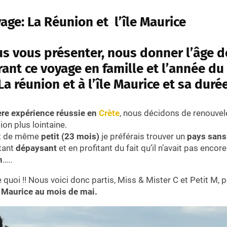
age: La Réunion et l’île Maurice
s vous présenter, nous donner l’âge d
ant ce voyage en famille et l’année du
a réunion et à l’île Maurice et sa duré
re expérience réussie en
Crète
, nous décidons de renouvele
ion plus lointaine.
ut de même
petit (23 mois)
je préférais trouver un
pays sans
étant
dépaysant
et en profitant du fait qu’il n’avait pas enco
n
…..
e quoi !! Nous voici donc partis, Miss & Mister C et Petit M, 
e Maurice au mois de mai.