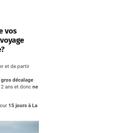
e vos
 voyage
e?
r et de partir
 gros décalage
re 2 ans et donc
ne
pour
15 jours à La