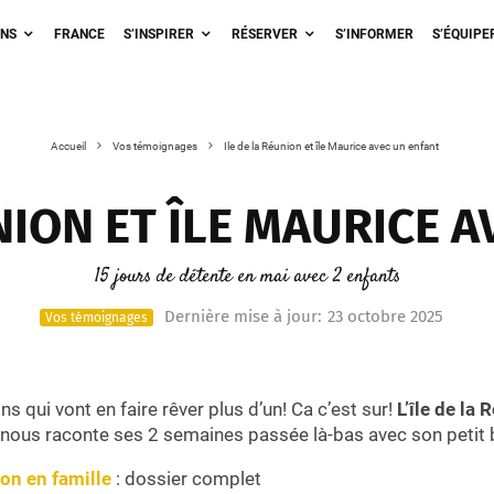
ONS
FRANCE
S’INSPIRER
RÉSERVER
S’INFORMER
S’ÉQUIPE
Accueil
Vos témoignages
Ile de la Réunion et île Maurice avec un enfant
NION ET ÎLE MAURICE 
15 jours de détente en mai avec 2 enfants
Dernière mise à jour:
23 octobre 2025
Vos témoignages
ns qui vont en faire rêver plus d’un! Ca c’est sur!
L’île de la 
e nous raconte ses 2 semaines passée là-bas avec son petit
ion en famille
: dossier complet