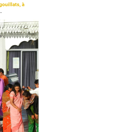
gouillats, à
.