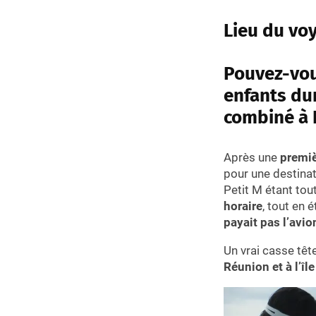
Lieu du voy
Pouvez-vou
enfants dur
combiné à L
Après une
premiè
pour une destinat
Petit M étant to
horaire
, tout en 
payait pas l’avio
Un vrai casse têt
Réunion et à l’îl