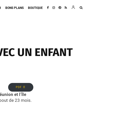
R
BONS PLANS
BOUTIQUE
AVEC UN ENFANT
PDF 📄
Réunion et l’Île
 bout de 23 mois.