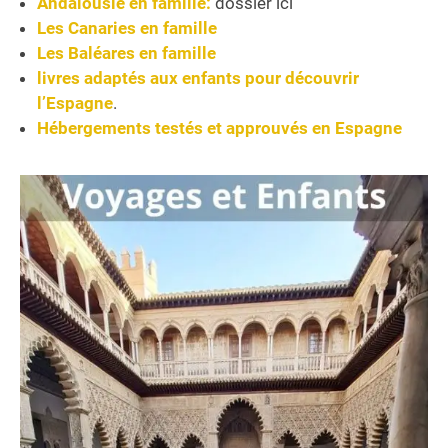
Andalousie en famille:
dossier ici
Les Canaries en famille
Les Baléares en famille
livres adaptés aux enfants pour découvrir
l’Espagne
.
Hébergements testés et approuvés en Espagne