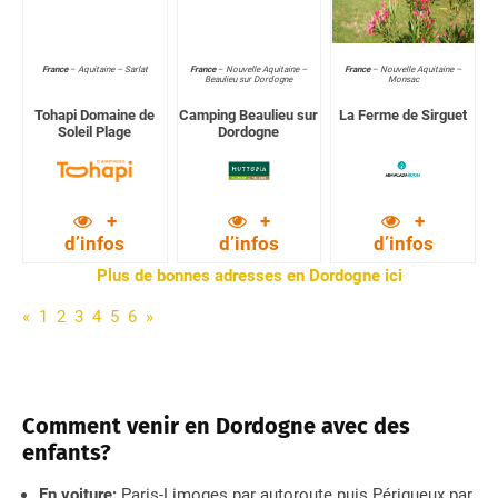
France
–
Aquitaine – Sarlat
France
–
Nouvelle Aquitaine –
France
–
Nouvelle Aquitaine –
Beaulieu sur Dordogne
Monsac
Tohapi Domaine de
Camping Beaulieu sur
La Ferme de Sirguet
Soleil Plage
Dordogne
+
+
+
d’infos
d’infos
d’infos
Plus de bonnes adresses en Dordogne ici
«
1
2
3
4
5
6
»
Comment venir en Dordogne avec des
enfants?
En voiture:
Paris-Limoges par autoroute puis Périgueux par