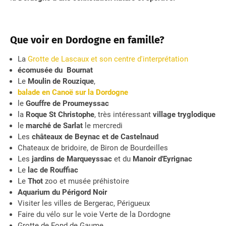
Que voir en Dordogne en famille?
La
Grotte de Lascaux et son centre d'interprétation
écomusée du Bournat
Le
Moulin de Rouzique
,
balade en Canoë sur la Dordogne
le
Gouffre de Proumeyssac
la
Roque St Christophe
, très intéressant
village tryglodique
le
marché de Sarlat
le mercredi
Les
châteaux de Beynac et de Castelnaud
Chateaux de bridoire, de Biron de Bourdeilles
Les
jardins de Marqueyssac
et du
Manoir d'Eyrignac
Le
lac de Rouffiac
Le
Thot
zoo et musée préhistoire
Aquarium du Périgord Noir
Visiter les villes de Bergerac, Périgueux
Faire du vélo sur le voie Verte de la Dordogne
Grotte de Fond de Gaume