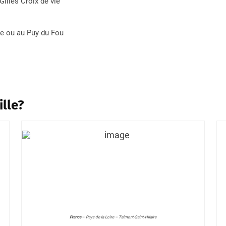
Gilles Croix de vie
pe ou au Puy du Fou
ille?
France
–
Pays de la Loire – Talmont-Saint-Hilaire