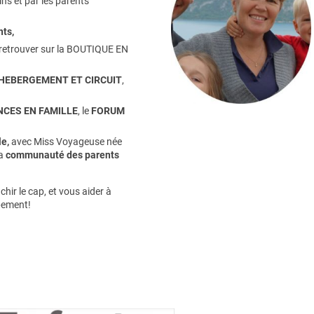
ns et par les parents
nts
,
retrouver sur la
BOUTIQUE EN
HEBERGEMENT ET CIRCUIT
,
CES EN FAMILLE
, le
FORUM
e,
avec Miss Voyageuse née
la
communauté des parents
hir le cap, et vous aider à
pement!