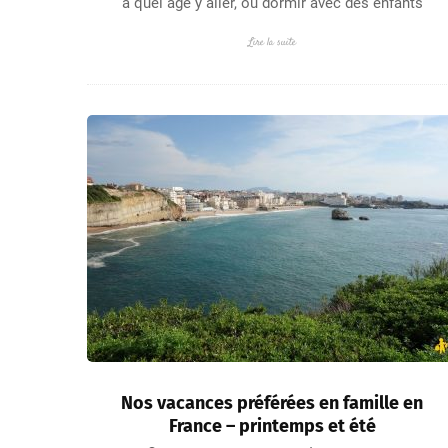
à quel âge y aller, où dormir avec des enfants
Lire la suite
Nos vacances préférées en famille en
France – printemps et été