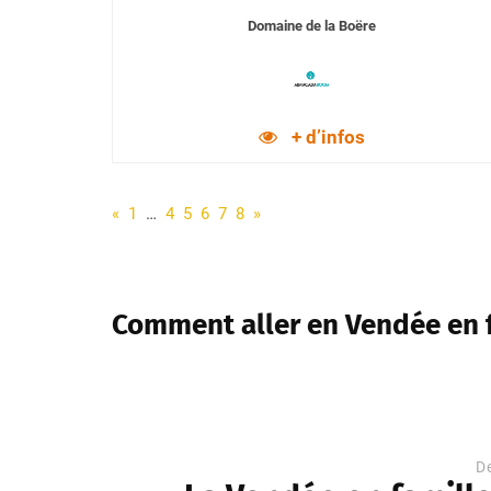
Domaine de la Boëre
+ d’infos
«
1
…
4
5
6
7
8
»
Comment aller en Vendée en 
D