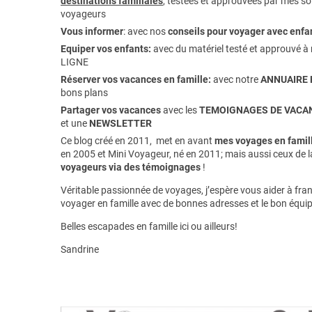
destinations familiales
, testées et approuvées par mes soi
voyageurs
Vous informer
:
avec nos
conseils pour voyager avec enfa
Equiper vos enfants:
avec du matériel testé et approuvé à 
LIGNE
Réserver vos vacances en famille:
avec notre
ANNUAIRE 
bons plans
Partager vos vacances
avec les
TEMOIGNAGES DE VACAN
et une
NEWSLETTER
Ce blog créé en 2011, met en avant
mes voyages en famill
en 2005 et Mini Voyageur, né en 2011; mais aussi ceux de 
voyageurs via des témoignages
!
Véritable passionnée de voyages, j’espère vous aider à franc
voyager en famille avec de bonnes adresses et le bon équi
Belles escapades en famille ici ou ailleurs!
Sandrine