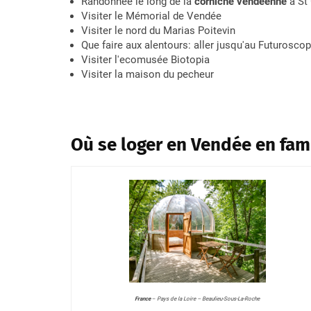
Randonnée le long de la
corniche vendeenne
à St 
Visiter le Mémorial de Vendée
Visiter le nord du Marias Poitevin
Que faire aux alentours: aller jusqu'au Futurosco
Visiter l'ecomusée Biotopia
Visiter la maison du pecheur
Où se loger en Vendée en fam
France
–
Pays de la Loire – Beaulieu-Sous-La-Roche