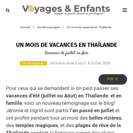
Accueil
Vos témoignages
Un mois de vacances en Thaïlande
UN MOIS DE VACANCES EN THAÏLANDE
Vacances de juillet en Asie
Dernière mise à jour:
8 juillet 2026
Vos témoignages
PDF 📄
Pour ceux qui se demandent si on peut passer ses
vacances d’été (juillet ou Aôut) en Thaïlande et en
famille
, voici un nouveau témoignage sur le blog!
Jérome et Ingrid sont partis
l’an passé en juillet
et
ont profité pendant tout un mois des
belles rizières
,
des
temples magiques
, et des
plages de rêve de la
Thaïlande
pendant la fameuse saison des pluies.