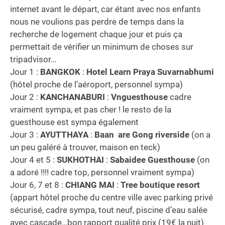
internet avant le départ, car étant avec nos enfants
nous ne voulions pas perdre de temps dans la
recherche de logement chaque jour et puis ça
permettait de vérifier un minimum de choses sur
tripadvisor…
Jour 1 :
BANGKOK
:
Hotel Learn Praya Suvarnabhumi
(hôtel proche de l’aéroport, personnel sympa)
Jour 2 :
KANCHANABURI
:
Vnguesthouse
cadre
vraiment sympa, et pas cher ! le resto de la
guesthouse est sympa également
Jour 3 :
AYUTTHAYA
:
Baan are Gong riverside
(on a
un peu galéré à trouver, maison en teck)
Jour 4 et 5 :
SUKHOTHAI
:
Sabaidee Guesthouse
(on
a adoré !!!! cadre top, personnel vraiment sympa)
Jour 6, 7 et 8 :
CHIANG MAI
:
Tree boutique resort
(appart hôtel proche du centre ville avec parking privé
sécurisé, cadre sympa, tout neuf, piscine d’eau salée
avec cascade…bon rapport qualité prix (19€ la nuit)