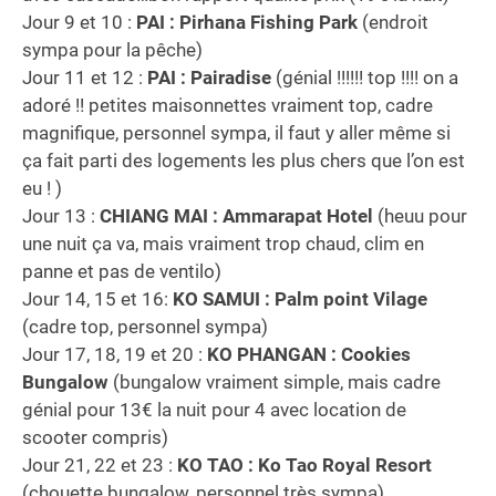
Jour 9 et 10 :
PAI : Pirhana Fishing Park
(endroit
sympa pour la pêche)
Jour 11 et 12 :
PAI : Pairadise
(génial !!!!!! top !!!! on a
adoré !! petites maisonnettes vraiment top, cadre
magnifique, personnel sympa, il faut y aller même si
ça fait parti des logements les plus chers que l’on est
eu ! )
Jour 13 :
CHIANG MAI : Ammarapat Hotel
(heuu pour
une nuit ça va, mais vraiment trop chaud, clim en
panne et pas de ventilo)
Jour 14, 15 et 16:
KO SAMUI : Palm point Vilage
(cadre top, personnel sympa)
Jour 17, 18, 19 et 20 :
KO PHANGAN : Cookies
Bungalow
(bungalow vraiment simple, mais cadre
génial pour 13€ la nuit pour 4 avec location de
scooter compris)
Jour 21, 22 et 23 :
KO TAO : Ko Tao Royal Resort
(chouette bungalow, personnel très sympa)