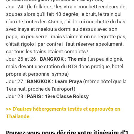
Jour 24 : (le folklore !! les vtrain couchetteendeurs de
soupes alors qu’il fait 40 degrés, le bruit, le train qui
s’arrête toutes les 45min, j’ai dormi couchette du bas
avec inaya et maelou a dormi au-dessus avec son
papa, un peu serré ! mais vraiment on ne regrette pas,
c’était rigolo ! par contre il faut réserver absolument,
car tous les trains étaient complets !
Jour 25 et 26 :
BANGKOK : The mix
(un peu éloigné,
mais devant une station du BTS donc pratique, hôtel
propre et personnel sympa)
Jour 27 :
BANGKOK : Learn Praya
(même hôtel que la
1ere nuit, proche de l’aéroport)
Jour 28 :
PARIS : 1ère Classe Roissy
>> D’autres hébergements testés et approuvés en
Thailande
Pouvez-vous nous décrire votre itinéraire d’1