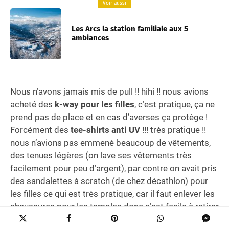
Voir aussi
Les Arcs la station familiale aux 5
ambiances
Nous n’avons jamais mis de pull !! hihi !! nous avions
acheté des
k-way pour les filles
, c’est pratique, ça ne
prend pas de place et en cas d’averses ça protège !
Forcément des
tee-shirts anti UV
!!! très pratique !!
nous n’avions pas emmené beaucoup de vêtements,
des tenues légères (on lave ses vêtements très
facilement pour peu d’argent), par contre on avait pris
des sandalettes à scratch (de chez décathlon) pour
les filles ce qui est très pratique, car il faut enlever les
chaussures pour les temples donc c’est facile à retirer
et à remettre !