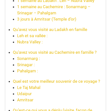
1 semaine au Ladakh : Leh – Nubra Valley
1 semaine au Cachemire : Sonarmarg –
Srinagar – Pahalgam
3 jours à Amritsar (Temple d’or)
Qu’avez vous visité au Ladakh en famille
Leh et sa vallée :
Nubra Valley :
Qu’avez vous visité au Cachemire en famille ?
Sonarmarg :
Srinagar :
Pahalgam :
Quel est votre meilleur souvenir de ce voyage ?
Le Taj Mahal
Udaipur
Amritsar
Qu’est-ce qui vous a déplu (visite, façon de