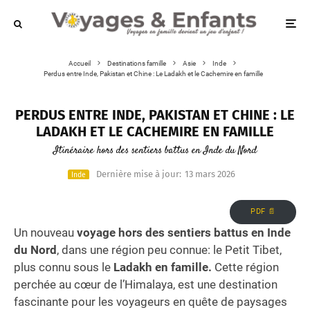
Accueil
Destinations famille
Asie
Inde
Perdus entre Inde, Pakistan et Chine : Le Ladakh et le Cachemire en famille
PERDUS ENTRE INDE, PAKISTAN ET CHINE : LE
LADAKH ET LE CACHEMIRE EN FAMILLE
Itinéraire hors des sentiers battus en Inde du Nord
Dernière mise à jour:
13 mars 2026
Inde
PDF 📄
Un nouveau
voyage hors des sentiers battus en Inde
du Nord
, dans une région peu connue: le Petit Tibet,
plus connu sous le
Ladakh en famille.
Cette région
perchée au cœur de l’Himalaya, est une destination
fascinante pour les voyageurs en quête de paysages