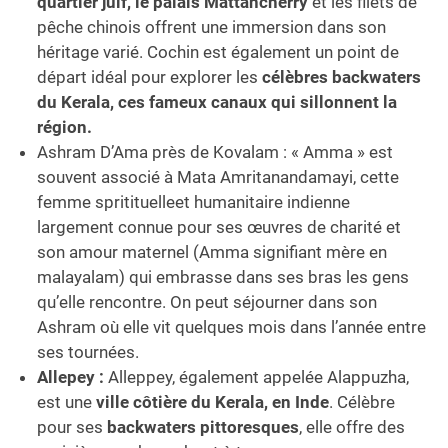
quartier juif, le palais Mattancherry
et les filets de
pêche chinois offrent une immersion dans son
héritage varié. Cochin est également un point de
départ idéal pour explorer les
célèbres backwaters
du Kerala, ces fameux canaux qui sillonnent la
région.
Ashram D’Ama près de Kovalam : « Amma » est
souvent associé à Mata Amritanandamayi, cette
femme spritituelleet humanitaire indienne
largement connue pour ses œuvres de charité et
son amour maternel (Amma signifiant mère en
malayalam) qui embrasse dans ses bras les gens
qu’elle rencontre. On peut séjourner dans son
Ashram où elle vit quelques mois dans l’année entre
ses tournées.
Allepey :
Alleppey, également appelée Alappuzha,
est une
ville côtière du Kerala, en Inde
. Célèbre
pour ses
backwaters pittoresques
, elle offre des