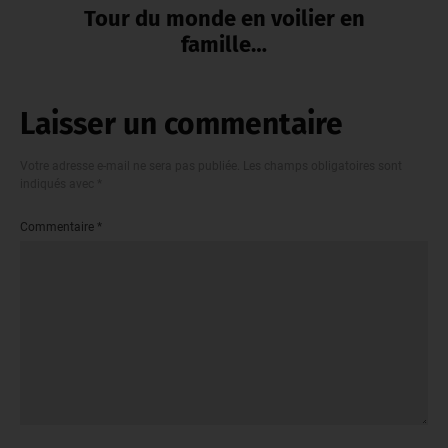
Tour du monde en voilier en
famille…
Laisser un commentaire
Votre adresse e-mail ne sera pas publiée.
Les champs obligatoires sont
indiqués avec
*
Commentaire
*