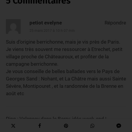
5 Commentaires
petiot evelyne
Répondre
25 mars 2017 à 10 h 07 min
Suis d’origine berrichonne, mais je vis près de Paris.
Je viens très souvent me ressourcer à Etrechet, petit
village proche de Châteauroux, et profiter de la
campagne berrichonne.
Je vous conseille de belles ballades vers le Pays de
Georges Sand : Nohant, et La Châtre mais aussi Sainte
Sévère, Montipouret , et la randonnée de la Brenne en
août etc
Ping :
Valencay dans le Berry: idée week-end |
VOYAGES ET ENFANTS |Blog