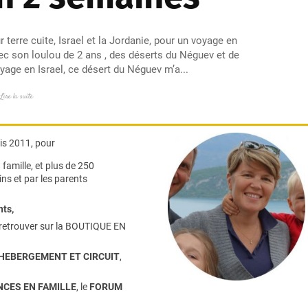
 terre cuite, Israel et la Jordanie, pour un voyage en
ec son loulou de 2 ans , des déserts du Néguev et de
age en Israel, ce désert du Néguev m’a...
Lire la suite
s 2011, pour
famille,
et plus de 250
ns et par les parents
nts
,
retrouver sur la
BOUTIQUE EN
HEBERGEMENT ET CIRCUIT
,
CES EN FAMILLE
, le
FORUM