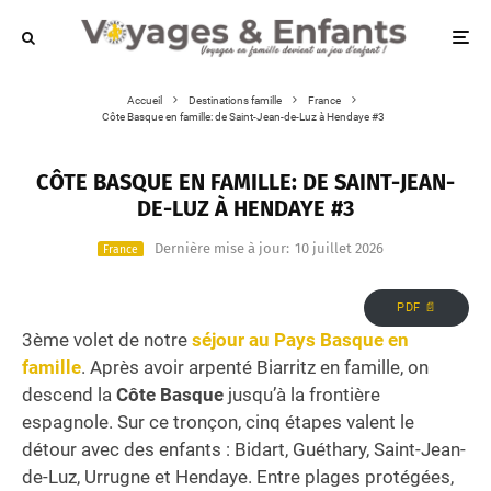
Accueil
Destinations famille
France
Côte Basque en famille: de Saint-Jean-de-Luz à Hendaye #3
CÔTE BASQUE EN FAMILLE: DE SAINT-JEAN-
DE-LUZ À HENDAYE #3
Dernière mise à jour:
10 juillet 2026
France
PDF 📄
3ème volet de notre
séjour au Pays Basque en
famille
. Après avoir arpenté Biarritz en famille, on
descend la
Côte Basque
jusqu’à la frontière
espagnole. Sur ce tronçon, cinq étapes valent le
détour avec des enfants : Bidart, Guéthary, Saint-Jean-
de-Luz, Urrugne et Hendaye. Entre plages protégées,