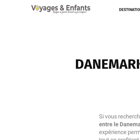
DESTINATI
DANEMARK
Si vous recherc
entre le Danema
expérience perme
tout en profitant