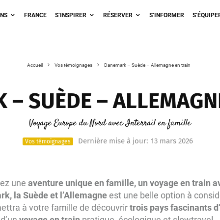
ONS
FRANCE
S’INSPIRER
RÉSERVER
S’INFORMER
S’ÉQUIPE
Accueil
Vos témoignages
Danemark – Suède – Allemagne en train
 – SUÈDE – ALLEMAGNE
Voyage Europe du Nord avec Interrail en famille
Dernière mise à jour:
13 mars 2026
Vos témoignages
hez une
aventure unique en famille, un voyage en train av
rk, la Suède et l’Allemagne
est une belle option à consid
ttra à votre famille de découvrir
trois pays fascinants 
 d’un
voyage en train
pratique, écologique et slowtravel.