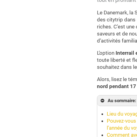
Le Danemark, la 
des citytrip dans
riches. C’est une
saveurs et de nou
d’activités famili
L’option
Interrail
toute liberté et f
souhaitez dans le
Alors, lisez le té
nord pendant 17 
Au sommaire:
Lieu du voya
Pouvez-vous 
l’année du v
Comment avez