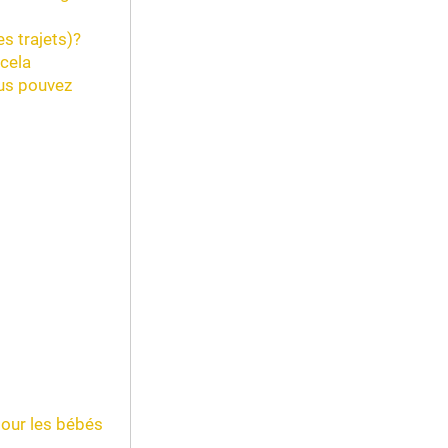
es trajets)?
 cela
ous pouvez
pour les bébés