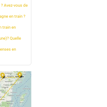
t ? Avez-vous de
gne en train ?
 train en
une)? Quelle
penses en