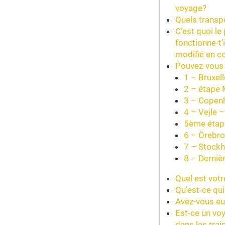
voyage?
Quels transpo
C’est quoi le
fonctionne-t’
modifié en c
Pouvez-vous n
1 – Bruxel
2 – étape 
3 – Copenh
4 – Vejle 
5ème étape
6 – Örebro
7 – Stockh
8 – Dernièr
Quel est votr
Qu’est-ce qui
Avez-vous eu 
Est-ce un voy
dans les tra