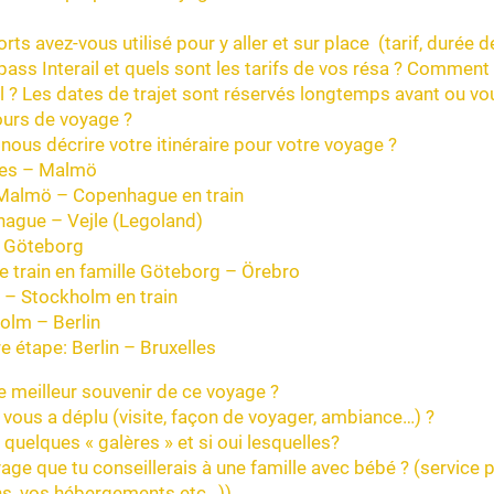
rts avez-vous utilisé pour y aller et sur place (tarif, durée d
 pass Interail et quels sont les tarifs de vos résa ? Comment
il ? Les dates de trajet sont réservés longtemps avant ou v
ours de voyage ?
ous décrire votre itinéraire pour votre voyage ?
les – Malmö
Malmö – Copenhague en train
ague – Vejle (Legoland)
– Göteborg
 train en famille Göteborg – Örebro
 – Stockholm en train
olm – Berlin
e étape: Berlin – Bruxelles
e meilleur souvenir de ce voyage ?
 vous a déplu (visite, façon de voyager, ambiance…) ?
quelques « galères » et si oui lesquelles?
age que tu conseillerais à une famille avec bébé ? (service 
ins, vos hébergements etc…))