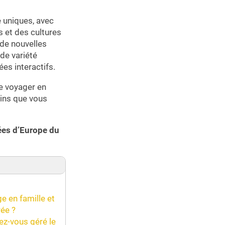
 uniques, avec
s et des cultures
 de nouvelles
de variété
ées interactifs.
e voyager en
rains que vous
ées d’Europe du
e en famille et
ée ?
z-vous géré le