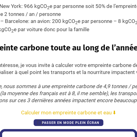
 New York: 966
kgCO
e
par personne soit 50% de l’emprein
2
 2 tonnes / an / personne
 – Barcelone: an avion: 200
kgCO
e
par personne – 8
kgCO
2
kgCO
e
par voiture donc pour la famille
2
einte carbone toute au long de l’anné
intéresse, je vous invite à calculer votre empreinte carbone d
aliser à quel point les transports et la nourriture impactent
le, nous sommes à une empreinte carbone de 4,9 tonnes / pe
(la moyenne des français est à 8, il me semble), les transpo
ons sur ces 3 dernières années impactent encore beaucoup
Calculer mon empreinte carbone et eau ⬇️
PASSER EN MODE PLEIN ÉCRAN