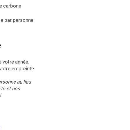
te carbone
e
par personne
2
e
e votre année.
 votre empreinte
rsonne au lieu
rts et nos
!