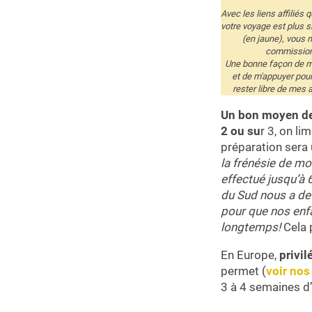
Avec les liens affiliés 
votre voyage est plus s
(en jaune), vous 
commission 
Une bonne façon de me
et de m'appuyer pou
rester libre de mes 
Un bon moyen de 
2 ou su
r 3, on li
préparation sera 
la frénésie de mo
effectué jusqu’à 
du Sud nous a de 
pour que nos enfa
longtemps!
Cela 
En Europe,
privil
permet (
voir nos
3 à 4 semaines d’