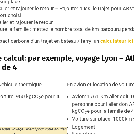
ur place.
’aller et rajouter le retour – Rajouter aussi le trajet pour AR 
ort choisi
aller et rajouter le retour
ute la famille : mettez le nombre total de km parcouru pend
mpact carbone d’un trajet en bateau / ferry: un
calculateur ici
 calcul: par exemple, voyage Lyon – A
 de 4
véhicule thermique
En avion et location de voitur
 voiture: 960 kgCO
e pour 4
Avion: 1761 Km aller soit 
2
personne pour l’aller don 
kgCO
e
pour la famille de 4
2
Voiture sur place: 1000km
Logement
 votre voyage ! Merci pour votre soutien
Nourriture