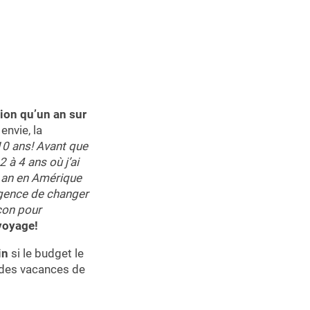
ion qu’un an sur
envie, la
 10 ans! Avant que
 à 4 ans où j’ai
n an en Amérique
urgence de changer
açon pour
voyage!
in
si le budget le
 des vacances de