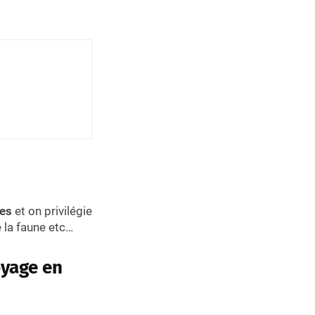
ées
et on privilégie
e la faune etc…
yage en