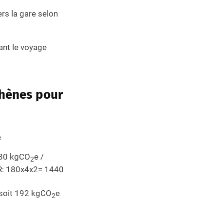
vers la gare selon
ant le voyage
thènes pour
e
180
kgCO
e
/
2
AR: 180x4x2= 1440
 soit 192 kgCO
e
2