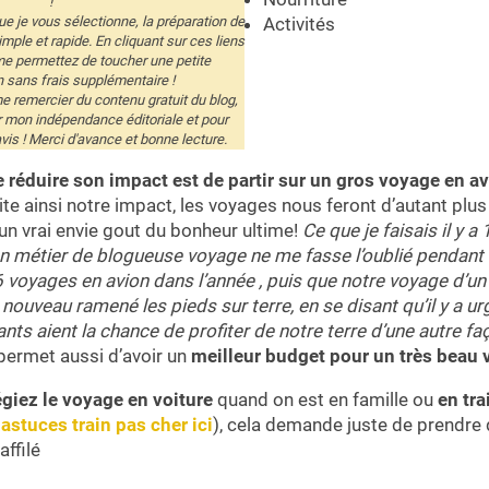
!
Activités
que je vous sélectionne, la préparation de
imple et rapide. En cliquant sur ces liens
me permettez de toucher une petite
sans frais supplémentaire !
 remercier du contenu gratuit du blog,
r mon indépendance éditoriale et pour
avis ! Merci d'avance et bonne lecture.
réduire son impact est de partir sur un gros voyage en av
mite ainsi notre impact, les voyages nous feront d’autant plus 
un vrai envie gout du bonheur ultime!
Ce que je faisais il y a
n métier de blogueuse voyage ne me fasse l’oublié pendant 2
6 voyages en avion dans l’année , puis que notre voyage d’u
nouveau ramené les pieds sur terre, en se disant qu’il y a 
nts aient la chance de profiter de notre terre d’une autre f
permet aussi d’avoir un
meilleur budget pour un très beau 
égiez le voyage en voiture
quand on est en famille ou
en tra
 astuces train pas cher ici
), cela demande juste de prendre
affilé