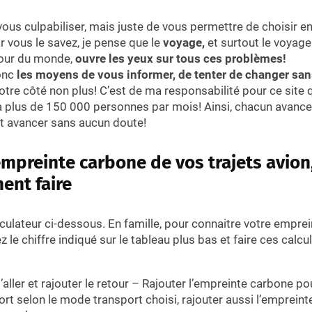
ous culpabiliser, mais juste de vous permettre de choisir en
 vous le savez, je pense que le
voyage,
et surtout le voyage
tour du monde,
ouvre les yeux sur tous ces problèmes!
onc
les moyens de vous informer, de tenter de changer sa
notre côté non plus! C’est de ma responsabilité pour ce site
à plus de 150 000 personnes par mois! Ainsi, chacun avance
nt avancer sans aucun doute!
empreinte carbone de vos trajets avion
ent faire
culateur ci-dessous. En famille, pour connaitre votre empre
ez le chiffre indiqué sur le tableau plus bas et faire ces calcu
’aller et rajouter le retour – Rajouter l’empreinte carbone pou
ort selon le mode transport choisi, rajouter aussi l’emprein