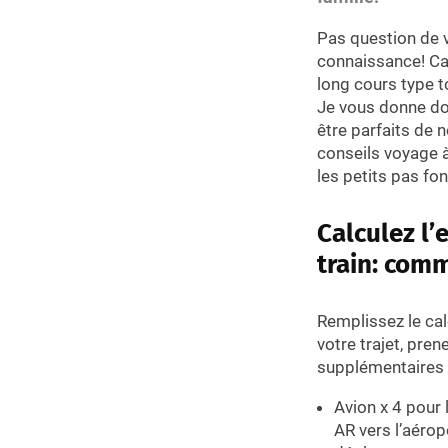
Pas question de v
connaissance! Car
long cours type 
Je vous donne d
être parfaits de 
conseils voyage 
les petits pas fo
Calculez l’
train: comm
Remplissez le cal
votre trajet, pren
supplémentaires
Avion x 4 pour l
AR vers l’aérop