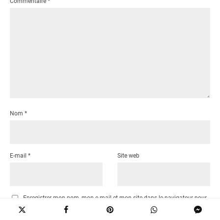
Commentaire
*
Nom
*
E-mail
*
Site web
Enregistrer mon nom, mon e-mail et mon site dans le navigateur pour
mon prochain commentaire.