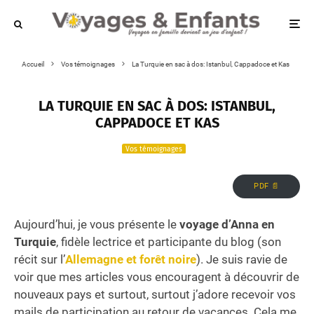
Accueil
Vos témoignages
La Turquie en sac à dos: Istanbul, Cappadoce et Kas
LA TURQUIE EN SAC À DOS: ISTANBUL,
CAPPADOCE ET KAS
Vos témoignages
PDF 📄
Aujourd’hui, je vous présente le
voyage d’Anna en
Turquie
, fidèle lectrice et participante du blog (son
récit sur l’
Allemagne et forêt noire
). Je suis ravie de
voir que mes articles vous encouragent à découvrir de
nouveaux pays et surtout, surtout j’adore recevoir vos
mails de participation au retour de vacances. Cela me