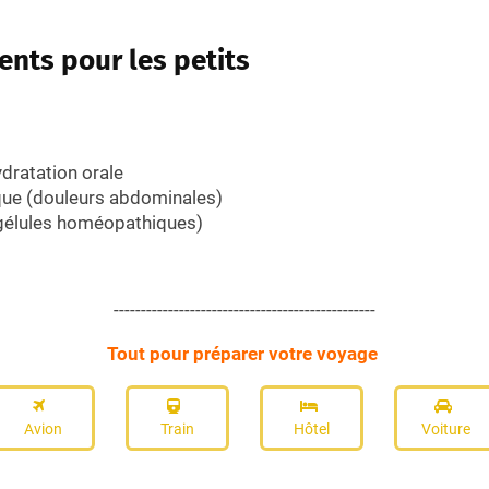
ents pour les petits
dratation orale
ue (douleurs abdominales)
 gélules homéopathiques)
------------------------------------------------
Tout pour préparer votre voyage
Avion
Train
Hôtel
Voiture