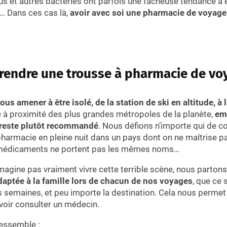
irus et autres bactéries ont parfois une fâcheuse tendance à 
… Dans ces cas là,
avoir avec soi une pharmacie de voyage 
rendre une trousse à pharmacie de vo
us amener à être isolé, de la station de ski en altitude, 
 à proximité des plus grandes métropoles de la planète,
emp
 reste plutôt recommandé
. Nous défions n’importe qui de cou
harmacie en pleine nuit dans un pays dont on ne maîtrise pa
s médicaments ne portent pas les mêmes noms…
gine pas vraiment vivre cette terrible scène, nous partons
aptée à la famille lors de chacun de nos voyages
, que ce 
 semaines, et peu importe la destination. Cela nous permet
voir consulter un médecin.
ressemble :