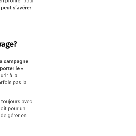
en profiter pour
peut s’avérer
yage?
à la campagne
orter le «
rir à la
rfois pas la
 toujours avec
soit pour un
 de gérer en