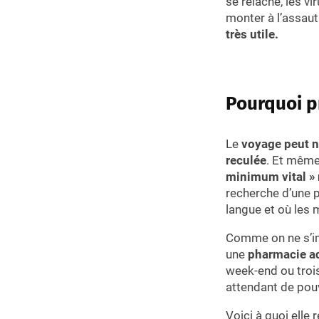
se relâche, les v
monter à l’assaut
très utile.
Pourquoi p
Le
voyage peut no
reculée
. Et même
minimum vital »
recherche d’une p
langue et où le
Comme on ne s’ima
une
pharmacie ad
week-end ou trois
attendant de pou
Voici à quoi elle 