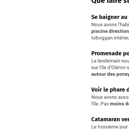
Que faire s
Se baigner au
Nous avons l’habi
piscine direction
toboggan intérieu
Promenade pon
Le lendemain n
sur l’ile d’Oléron
autour des poney
Voir le phare 
Nous avons aussi
l’île. Pas
moins d
Catamaran vers
Le troisième jour 