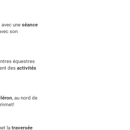
et avec une
séance
avec son
entres équestres
isent des
activités
Oléron
, au nord de
sommet!
net la
traversée