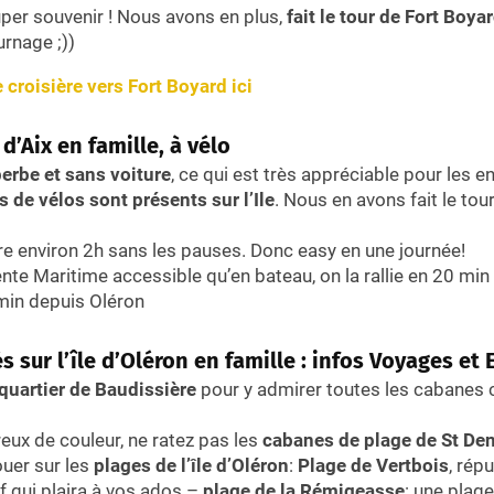
uper souvenir ! Nous avons en plus,
fait le tour de Fort Boya
rnage ;))
 croisière vers Fort Boyard ici
 d’Aix en famille, à vélo
uperbe et sans voiture
, ce qui est très appréciable pour les e
s de vélos sont présents sur l’Ile
. Nous en avons fait le tou
re environ 2h sans les pauses. Donc easy en une journée!
nte Maritime accessible qu’en bateau, on la rallie en 20 min 
min depuis Oléron
és sur l’île d’Oléron en famille : infos Voyages et
 quartier de Baudissière
pour y admirer toutes les cabanes 
eux de couleur, ne ratez pas les
cabanes de plage de St Den
ouer sur les
plages de l’île d’Oléron
:
Plage de Vertbois
, rép
f qui plaira à vos ados –
plage de la Rémigeasse
: une plag