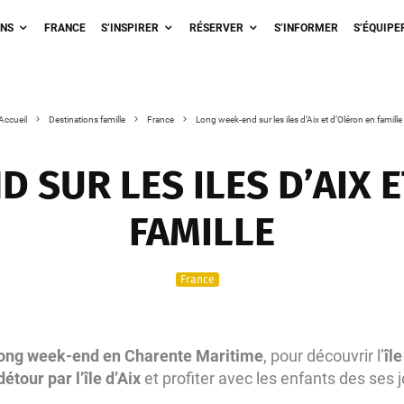
ONS
FRANCE
S’INSPIRER
RÉSERVER
S’INFORMER
S’ÉQUIPE
Accueil
Destinations famille
France
Long week-end sur les iles d’Aix et d’Oléron en famille
 SUR LES ILES D’AIX 
FAMILLE
France
ong week-end en Charente Maritime
, pour découvrir l’
îl
étour par l’île d’Aix
et profiter avec les enfants des ses j