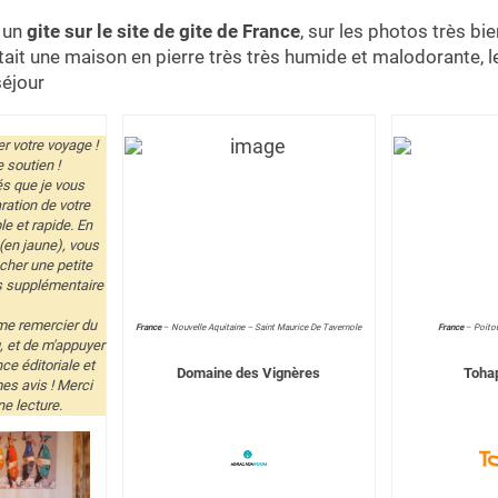
 un
gite sur le site de gite de France
, sur les photos très bi
’était une maison en pierre très très humide et malodorante, l
séjour
r votre voyage !
 soutien !
iés que je vous
ration de votre
e et rapide. En
 (en jaune), vous
cher une petite
s supplémentaire
me remercier du
France
–
Nouvelle Aquitaine – Saint Maurice De Tavernole
France
–
Poito
, et de m'appuyer
e éditoriale et
Domaine des Vignères
Tohap
mes avis ! Merci
e lecture.