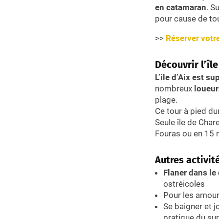
en catamaran
. S
pour cause de tou
>>
Réserver votre
Découvrir l’île
L’ile d’Aix est s
nombreux
loueur
plage.
Ce tour à pied du
Seule île de Chare
Fouras ou en 15 
Autres activit
Flaner dans le
ostréicoles
Pour les amour
Se baigner et j
pratique du sur