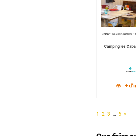
France
–
Nouvelle Aquitaine – 
Camping les Caba
+ d’
1
2
3
…
6
»