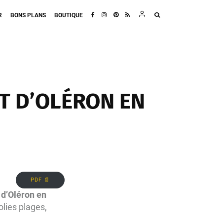
R
BONS PLANS
BOUTIQUE
ET D’OLÉRON EN
PDF 📄
e d’Oléron en
olies plages,