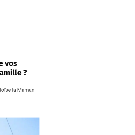
e vos
famille
?
éloïse la Maman