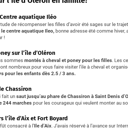
ur l’île d’Oléron en famille?
 Centre aquatique Iléo
tude de récompenser les filles d’avoir été sages sur le traj
 le centre aquatique Ileo,
bonne adresse été comme hiver, 
r !
ey sur l’île d’Oléron
ous sommes
montés à cheval et poney pour les filles
. Les c
 sont nombreux pour vous faire visiter l’ile à cheval et organ
s pour les enfants dès 2.5 / 3 ans.
de Chassiron
 fait un
saut jusqu’au phare de Chassiron à Saint Denis d’
e 244 marches
pour les courageux qui veulent monter au 
 l’île d’Aix et Fort Boyard
fût consacré à l’
Ile d’Aix
. J’avais réservé à l’avance sur Inter