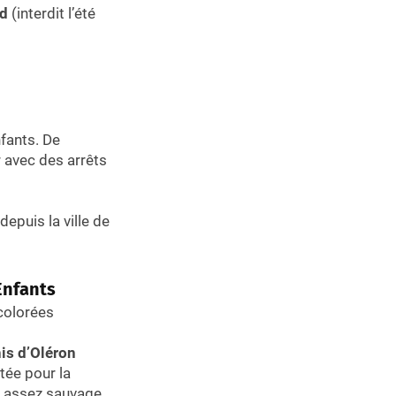
rd
(interdit l’été
nfants. De
r avec des arrêts
depuis la ville de
 Enfants
colorées
is d’Oléron
utée pour la
e assez sauvage,