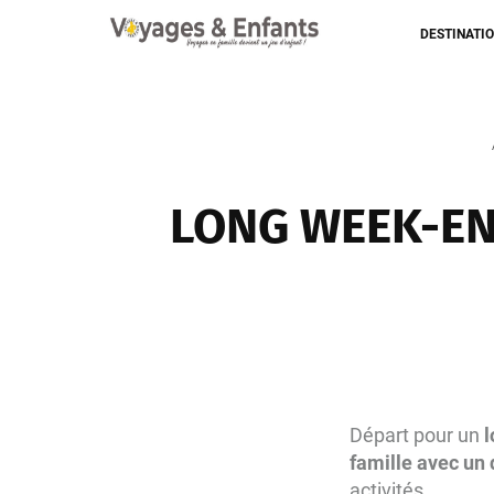
DESTINATI
LONG WEEK-END
Départ pour un
l
famille avec un d
activités…