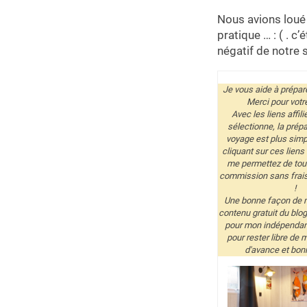
Nous avions loué
pratique … : ( . c
négatif de notre 
Je vous aide à prépare
Merci pour votre
Avec les liens affil
sélectionne, la prépa
voyage est plus simpl
cliquant sur ces liens
me permettez de tou
commission sans frai
!
Une bonne façon de 
contenu gratuit du blog
pour mon indépendanc
pour rester libre de 
d'avance et bonn