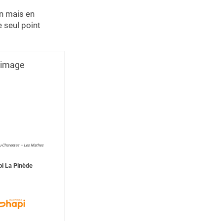
en mais en
e seul point
u-Charentes – Les Mathes
i La Pinède