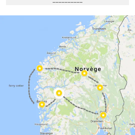
——————————