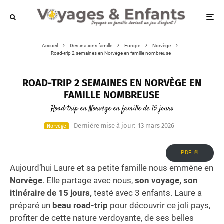
Accueil
Destinations famille
Europe
Norvège
Road-trip 2 semaines en Norvège en famille nombreuse
ROAD-TRIP 2 SEMAINES EN NORVÈGE EN
FAMILLE NOMBREUSE
Road-trip en Norvège en famille de 15 jours
Dernière mise à jour:
13 mars 2026
Norvège
PDF 📄
Aujourd’hui Laure et sa petite famille nous emmène en
Norvège
. Elle partage avec nous,
son voyage, son
itinéraire de 15 jours,
testé avec 3 enfants. Laure a
préparé un
beau road-trip
pour découvrir ce joli pays,
profiter de cette nature verdoyante, de ses belles