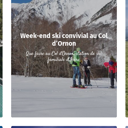
Week-end ski convivial au Col
d’Ornon
Que faire au Col d'Ornon, station de ski
familiale d'Isère