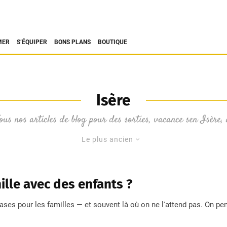
MER
S’ÉQUIPER
BONS PLANS
BOUTIQUE
Isère
ous nos articles de blog pour des sorties, vacance sen Isère,
Le plus ancien
ille avec des enfants ?
ses pour les familles — et souvent là où on ne l'attend pas. On pens