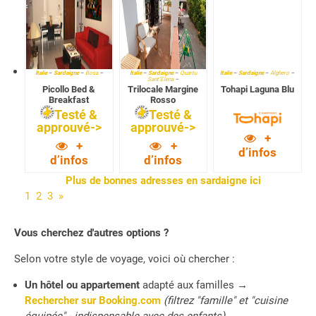
Italie
–
Sardaigne
–
Bosa
–
Italie
–
Sardaigne
–
Quartu
Italie
–
Sardaigne
–
Alghero
–
SantʼElena
–
Picollo Bed &
Trilocale Margine
Tohapi Laguna Blu
Breakfast
Rosso
Testé &
Testé &
approuvé->
approuvé->
+
+
+
d’infos
d’infos
d’infos
Plus de bonnes adresses en sardaigne ici
1
2
3
»
Vous cherchez d'autres options ?
Selon votre style de voyage, voici où chercher :
Un hôtel ou appartement
adapté aux familles
→
Rechercher sur Booking.com
(filtrez "famille" et "cuisine