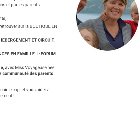
ns et par les parents
nts
,
retrouver sur la
BOUTIQUE EN
HEBERGEMENT ET CIRCUIT
,
CES EN FAMILLE
, le
FORUM
e,
avec Miss Voyageuse née
la
communauté des parents
hir le cap, et vous aider à
pement!