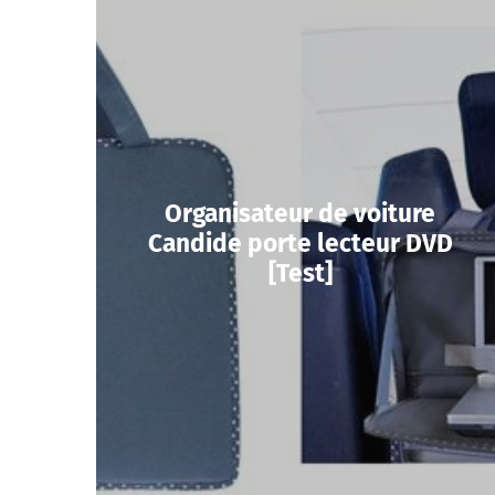
Organisateur de voiture
Candide porte lecteur DVD
[Test]